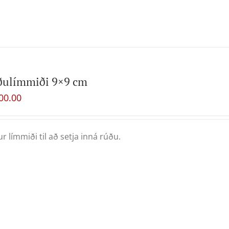
ðulímmiði 9×9 cm
00.00
ur límmiði til að setja inná rúðu.