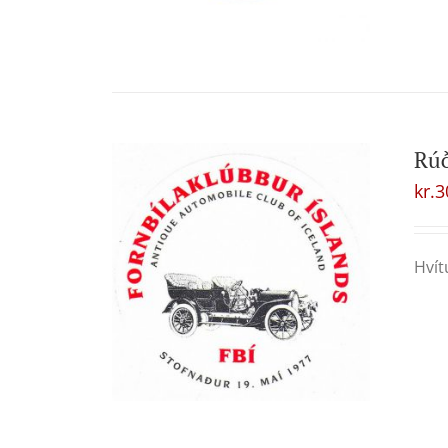
Rú
kr.
3
Hvít