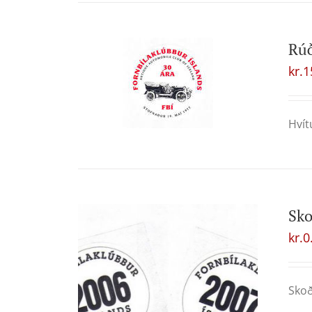
Rú
kr.
1
Hvít
Sk
kr.
0
Skoð