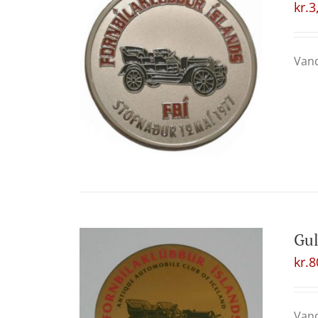
kr.
3
Vand
Gul
kr.
8
Vand