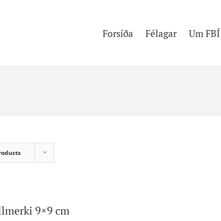
Forsíða
Félagar
Um FBÍ
roducts
llmerki 9×9 cm