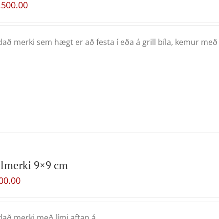
,500.00
að merki sem hægt er að festa í eða á grill bíla, kemur með
lmerki 9×9 cm
00.00
að merki með lími aftan á.