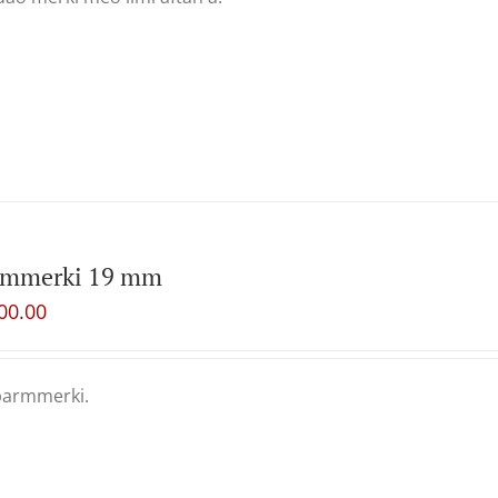
rmmerki 19 mm
00.00
barmmerki.