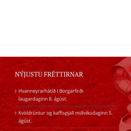
NÝJUSTU FRÉTTIRNAR
Hvanneyrarhátíð í Borgarfirði
laugardaginn 8. ágúst.
Kvöldrúntur og kaffispjall miðvikudaginn 5.
ágúst.