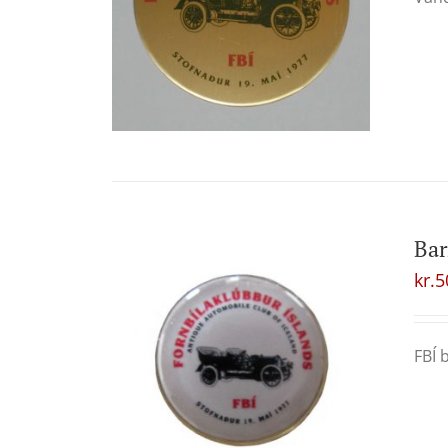
Ba
kr.
5
FBÍ 