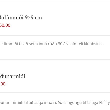
ðulímmiði 9×9 cm
50.00
ur límmiði til að setja inná rúðu 30 ára afmæli klúbbsins.
oðunarmiði
.00
unarlímmiði til að setja inná rúðu. Eingöngu til félaga FBÍ, fyrr