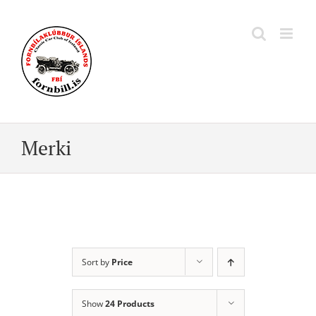
Skip
to
content
Merki
Sort by
Price
Show
24 Products