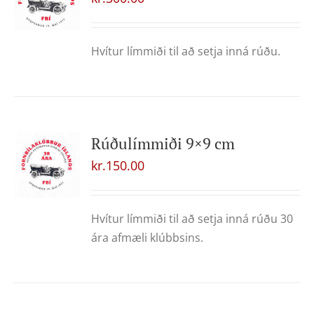
Hvítur límmiði til að setja inná rúðu.
Rúðulímmiði 9×9 cm
kr.
150.00
Hvítur límmiði til að setja inná rúðu 30
ára afmæli klúbbsins.