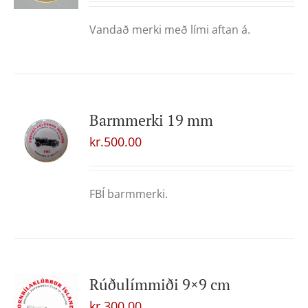
Vandað merki með lími aftan á.
Barmmerki 19 mm
kr.
500.00
FBÍ barmmerki.
Rúðulímmiði 9×9 cm
kr.
300.00