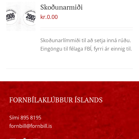
Skoðunarmiði
kr.
0.00
Skoðunarlímmiði til að setja inná rúðu.
Eingöngu til félaga FBÍ, fyrri ár einnig til.
FORNBÍLAKLÚBBUR ÍSLANDS
Sími 895 8195
fornbill@fornbill.is