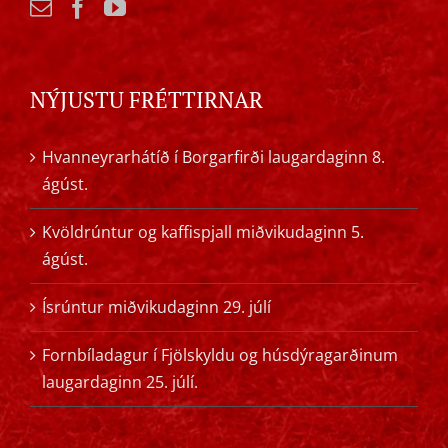
NÝJUSTU FRÉTTIRNAR
Hvanneyrarhátíð í Borgarfirði laugardaginn 8.
ágúst.
Kvöldrúntur og kaffispjall miðvikudaginn 5.
ágúst.
Ísrúntur miðvikudaginn 29. júlí
Fornbíladagur í Fjölskyldu og húsdýragarðinum
laugardaginn 25. júlí.