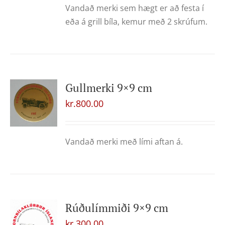
Vandað merki sem hægt er að festa í
eða á grill bíla, kemur með 2 skrúfum.
Gullmerki 9×9 cm
kr.
800.00
Vandað merki með lími aftan á.
Rúðulímmiði 9×9 cm
kr.
300.00