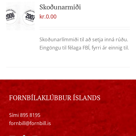
Skoðunarmiði
kr.
0.00
Skoðunarlímmiði til að setja inná rúðu.
Eingöngu til félaga FBÍ, fyrri ár einnig til.
FORNBÍLAKLÚBBUR ÍSLANDS
Sími 895 8195
fornbill@fornbill.is