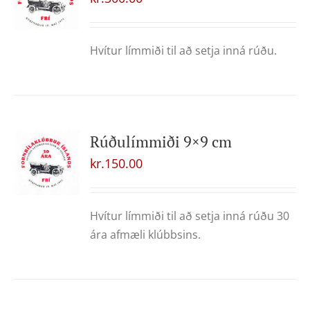
Hvítur límmiði til að setja inná rúðu.
Rúðulímmiði 9×9 cm
kr.
150.00
Hvítur límmiði til að setja inná rúðu 30
ára afmæli klúbbsins.