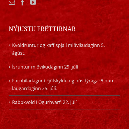
NÝJUSTU FRÉTTIRNAR
Kvöldrúntur og kaffispjall miðvikudaginn 5.
ágúst.
Ísrúntur miðvikudaginn 29. júlí
Fornbíladagur í Fjölskyldu og húsdýragarðinum
laugardaginn 25. júlí.
Rabbkvöld í Ögurhvarfi 22. júlí