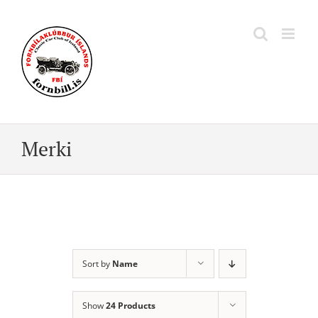
Skip
to
content
Merki
Sort by
Name
Show
24 Products