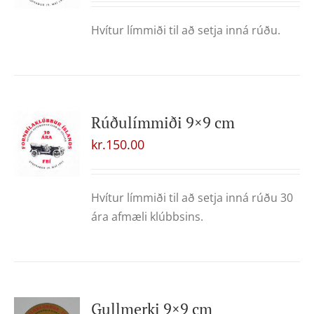
Hvítur límmiði til að setja inná rúðu.
Rúðulímmiði 9×9 cm
kr.
150.00
Hvítur límmiði til að setja inná rúðu 30
ára afmæli klúbbsins.
Gullmerki 9×9 cm