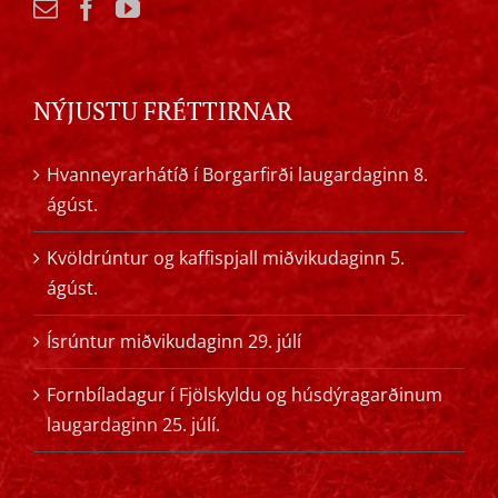
NÝJUSTU FRÉTTIRNAR
Hvanneyrarhátíð í Borgarfirði laugardaginn 8.
ágúst.
Kvöldrúntur og kaffispjall miðvikudaginn 5.
ágúst.
Ísrúntur miðvikudaginn 29. júlí
Fornbíladagur í Fjölskyldu og húsdýragarðinum
laugardaginn 25. júlí.