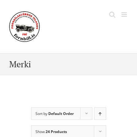
Skip
to
content
Merki
Sort by
Default Order
Show
24 Products