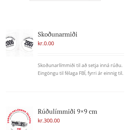
Skoðunarmiði
kr.
0.00
Skoðunarlímmiði til að setja inná rúðu.
Eingöngu til félaga FBÍ, fyrri ár einnig til.
Rúðulímmiði 9×9 cm
kr.
300.00