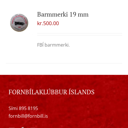
Barmmerki 19 mm
kr.
500.00
FBÍ barmmerki.
FORNBÍLAKLÚBBUR ÍSLANDS
Sími 895 8195
fornbill@fornbill.is