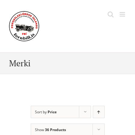
Skip
to
content
Merki
Sort by
Price
Show
36 Products