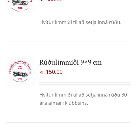
Hvítur límmiði til að setja inná rúðu.
Rúðulímmiði 9×9 cm
kr.
150.00
Hvítur límmiði til að setja inná rúðu 30
ára afmæli klúbbsins.