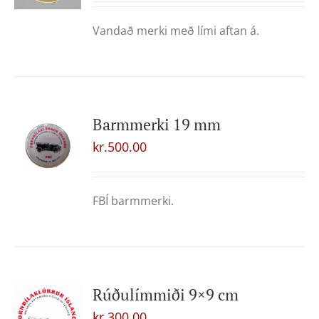
Vandað merki með lími aftan á.
Barmmerki 19 mm
kr.
500.00
FBÍ barmmerki.
Rúðulímmiði 9×9 cm
kr.
300.00