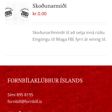
Skoðunarmiði
kr.
0.00
Skoðunarlímmiði til að setja inná rúðu.
Eingöngu til félaga FBÍ, fyrri ár einnig til.
FORNBÍLAKLÚBBUR ÍSLANDS
Sími 895 8195
fornbill@fornbill.is