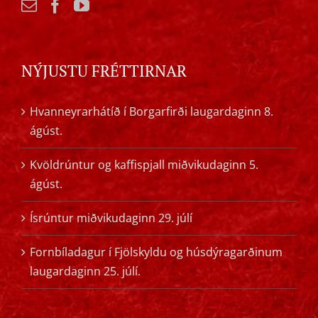
NÝJUSTU FRÉTTIRNAR
Hvanneyrarhátíð í Borgarfirði laugardaginn 8.
ágúst.
Kvöldrúntur og kaffispjall miðvikudaginn 5.
ágúst.
Ísrúntur miðvikudaginn 29. júlí
Fornbíladagur í Fjölskyldu og húsdýragarðinum
laugardaginn 25. júlí.