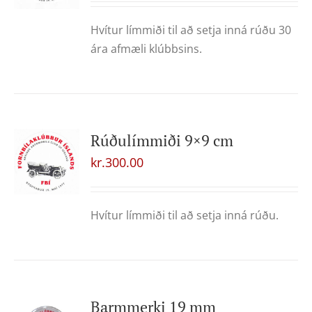
Hvítur límmiði til að setja inná rúðu 30
ára afmæli klúbbsins.
Rúðulímmiði 9×9 cm
kr.
300.00
Hvítur límmiði til að setja inná rúðu.
Barmmerki 19 mm