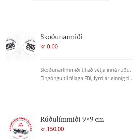
Skoðunarmiði
kr.
0.00
Skoðunarlímmiði til að setja inná rúðu.
Eingöngu til félaga FBÍ, fyrri ár einnig til.
Rúðulímmiði 9×9 cm
kr.
150.00