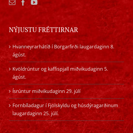
NÝJUSTU FRÉTTIRNAR
Hvanneyrarhátíð í Borgarfirði laugardaginn 8.
ágúst.
Kvöldrúntur og kaffispjall miðvikudaginn 5.
ágúst.
Ísrúntur miðvikudaginn 29. júlí
Fornbíladagur í Fjölskyldu og húsdýragarðinum
laugardaginn 25. júlí.