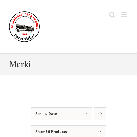
Skip
to
content
Merki
Sort by
Date
Show
36 Products