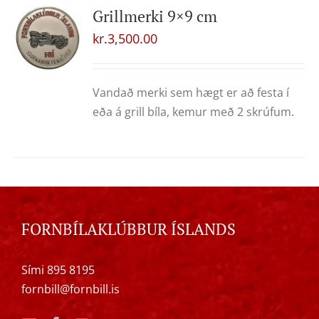
Grillmerki 9×9 cm
kr.
3,500.00
Vandað merki sem hægt er að festa í
eða á grill bíla, kemur með 2 skrúfum.
FORNBÍLAKLÚBBUR ÍSLANDS
Sími 895 8195
fornbill@fornbill.is