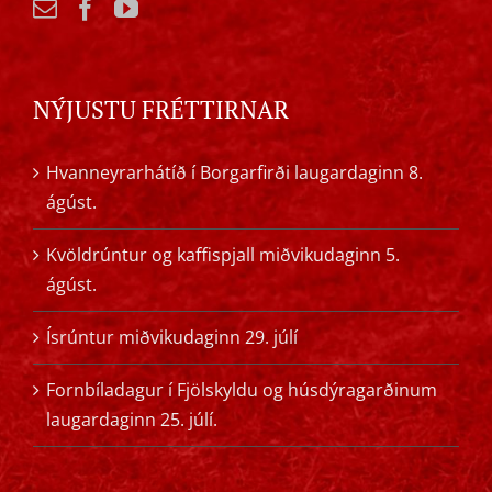
NÝJUSTU FRÉTTIRNAR
Hvanneyrarhátíð í Borgarfirði laugardaginn 8.
ágúst.
Kvöldrúntur og kaffispjall miðvikudaginn 5.
ágúst.
Ísrúntur miðvikudaginn 29. júlí
Fornbíladagur í Fjölskyldu og húsdýragarðinum
laugardaginn 25. júlí.