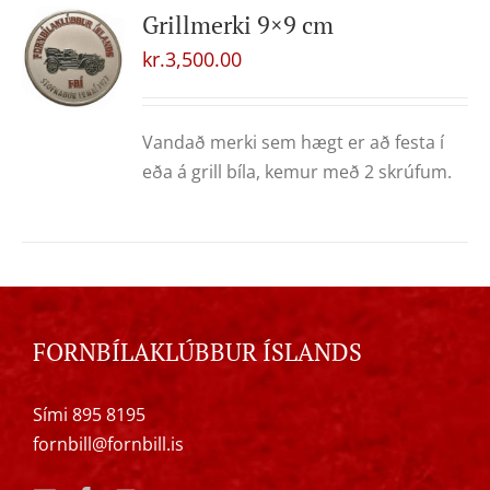
Grillmerki 9×9 cm
kr.
3,500.00
Vandað merki sem hægt er að festa í
eða á grill bíla, kemur með 2 skrúfum.
FORNBÍLAKLÚBBUR ÍSLANDS
Sími 895 8195
fornbill@fornbill.is