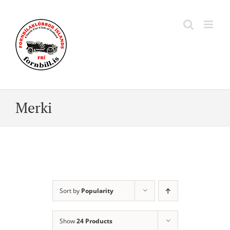
Skip
to
content
Merki
Sort by
Popularity
Show
24 Products