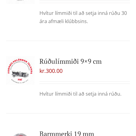
Hvítur límmiði til að setja inná rúðu 30
ára afmæli klúbbsins.
Rúðulímmiði 9×9 cm
kr.
300.00
Hvítur límmiði til að setja inná rúðu.
Barmmerki 19 mm