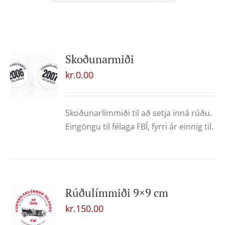
Skoðunarmiði
kr.
0.00
Skoðunarlímmiði til að setja inná rúðu.
Eingöngu til félaga FBÍ, fyrri ár einnig til.
Rúðulímmiði 9×9 cm
kr.
150.00