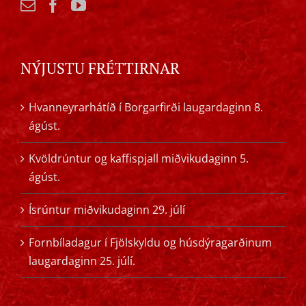
NÝJUSTU FRÉTTIRNAR
Hvanneyrarhátíð í Borgarfirði laugardaginn 8.
ágúst.
Kvöldrúntur og kaffispjall miðvikudaginn 5.
ágúst.
Ísrúntur miðvikudaginn 29. júlí
Fornbíladagur í Fjölskyldu og húsdýragarðinum
laugardaginn 25. júlí.