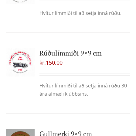
Hvítur límmiði til að setja inná rúðu.
Rúðulímmiði 9×9 cm
kr.
150.00
Hvítur límmiði til að setja inná rúðu 30
ára afmæli klúbbsins.
Gullmerki 9×9 cm