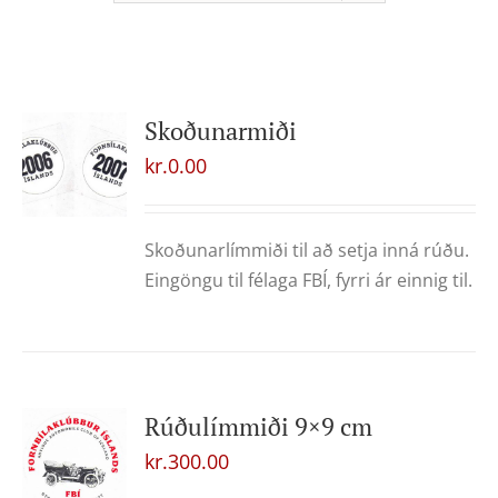
Skoðunarmiði
kr.
0.00
Skoðunarlímmiði til að setja inná rúðu.
Eingöngu til félaga FBÍ, fyrri ár einnig til.
Rúðulímmiði 9×9 cm
kr.
300.00