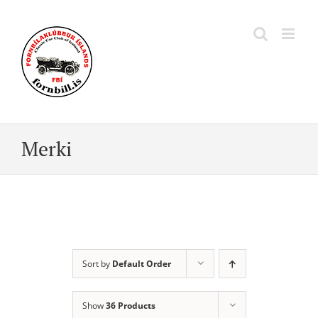
Skip
to
content
Merki
Sort by
Default Order
Show
36 Products