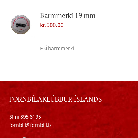
Barmmerki 19 mm
kr.
500.00
FBÍ barmmerki.
FORNBÍLAKLÚBBUR ÍSLANDS
Sími 895 8195
fornbill@fornbill.is