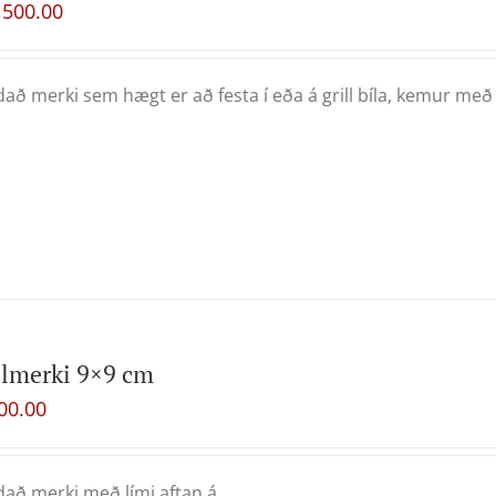
,500.00
að merki sem hægt er að festa í eða á grill bíla, kemur með
lmerki 9×9 cm
00.00
að merki með lími aftan á.