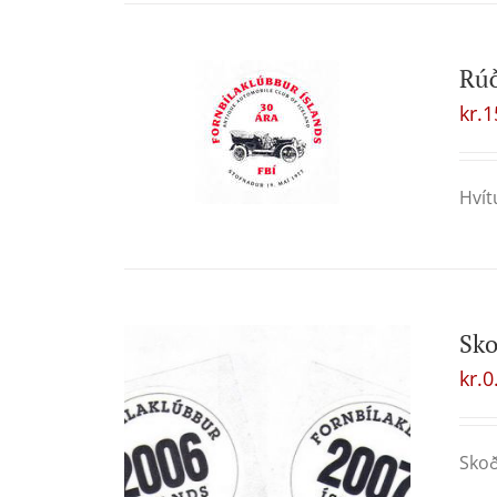
Rú
kr.
1
Hvít
Sk
kr.
0
Skoð