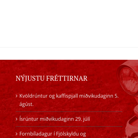
NÝJUSTU FRÉTTIRNAR
Kvöldrúntur og kaffispjall miðvikudaginn 5.
ágúst.
Ísrúntur miðvikudaginn 29. júlí
Fornbíladagur í Fjölskyldu og