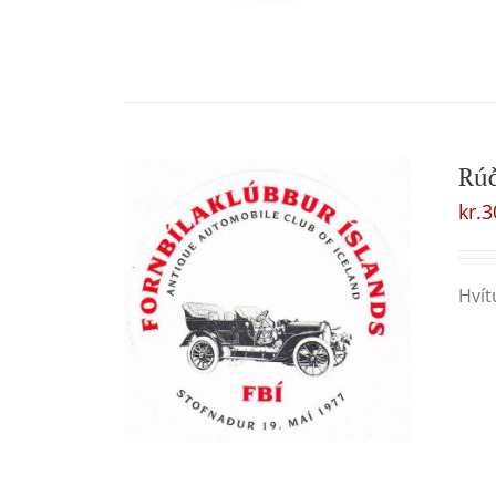
Rú
kr.
3
Hvít