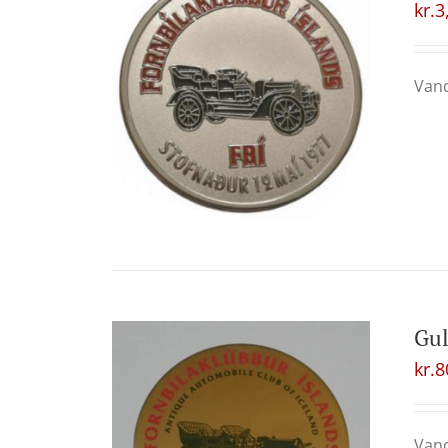
kr.
3
Vand
Gul
kr.
8
Vand