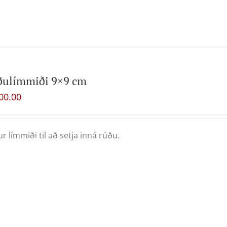
ðulímmiði 9×9 cm
00.00
ur límmiði til að setja inná rúðu.