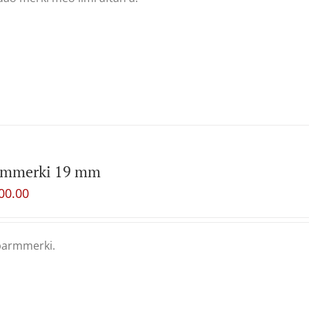
rmmerki 19 mm
00.00
barmmerki.