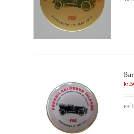
Ba
kr.
5
FBÍ 