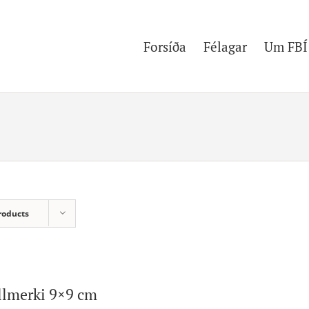
Forsíða
Félagar
Um FBÍ
roducts
llmerki 9×9 cm