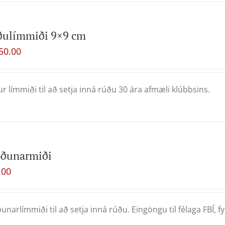
ðulímmiði 9×9 cm
50.00
ur límmiði til að setja inná rúðu 30 ára afmæli klúbbsins.
oðunarmiði
.00
unarlímmiði til að setja inná rúðu. Eingöngu til félaga FBÍ, fyrr