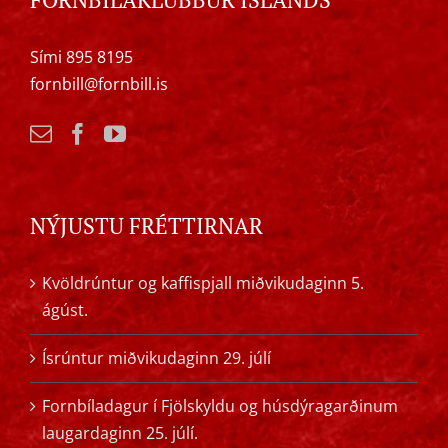
Sími 895 8195
fornbill@fornbill.is
NÝJUSTU FRÉTTIRNAR
Kvöldrúntur og kaffispjall miðvikudaginn 5.
ágúst.
Ísrúntur miðvikudaginn 29. júlí
Fornbíladagur í Fjölskyldu og húsdýragarðinum
laugardaginn 25. júlí.