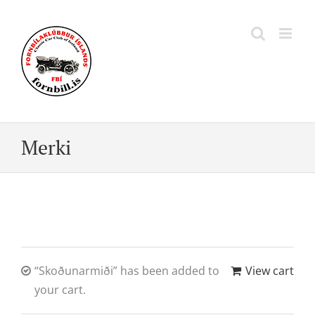
Skip
to
content
Merki
“Skoðunarmiði” has been added to
View cart
your cart.