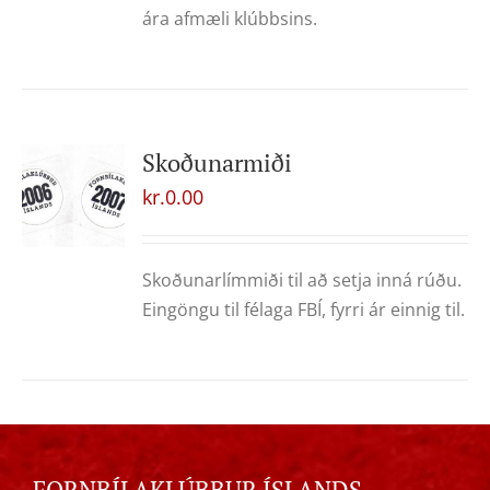
ára afmæli klúbbsins.
Skoðunarmiði
kr.
0.00
Skoðunarlímmiði til að setja inná rúðu.
Eingöngu til félaga FBÍ, fyrri ár einnig til.
FORNBÍLAKLÚBBUR ÍSLANDS