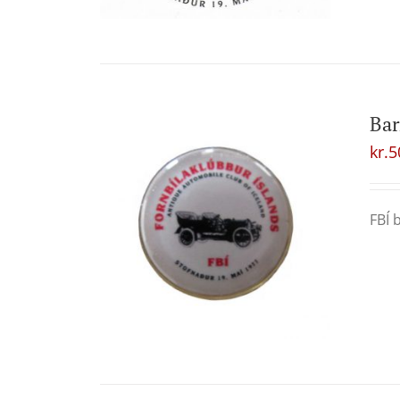
Ba
kr.
5
FBÍ 