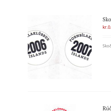
Sk
kr.
0
Skoð
Rú