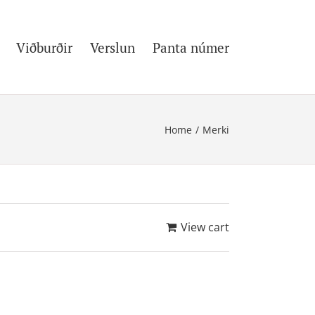
Viðburðir
Verslun
Panta númer
Home
/
Merki
View cart