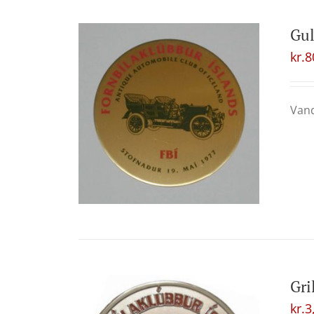
Gul
kr.
8
Vand
Gri
kr.
3