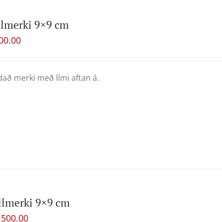
lmerki 9×9 cm
00.00
að merki með lími aftan á.
llmerki 9×9 cm
,500.00