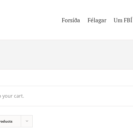
Forsíða
Félagar
Um FBÍ
 your cart.
roducts