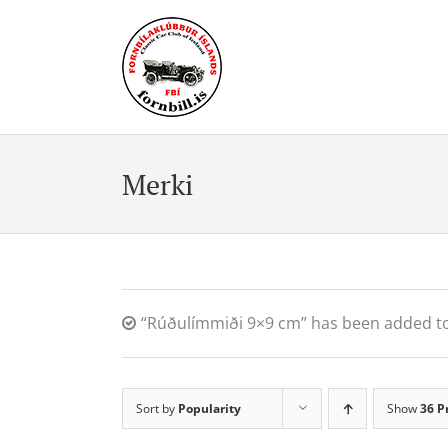
Skip
to
content
Merki
“Rúðulímmiði 9×9 cm” has been added to
Sort by
Popularity
Show
36 P