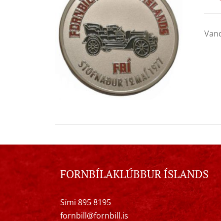
Vand
FORNBÍLAKLÚBBUR ÍSLANDS
Sími 895 8195
fornbill@fornbill.is