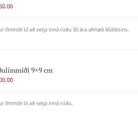
50.00
ur límmiði til að setja inná rúðu 30 ára afmæli klúbbsins.
ðulímmiði 9×9 cm
00.00
ur límmiði til að setja inná rúðu.