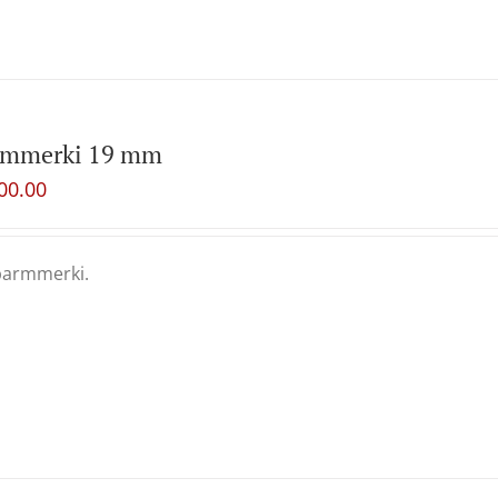
rmmerki 19 mm
00.00
barmmerki.