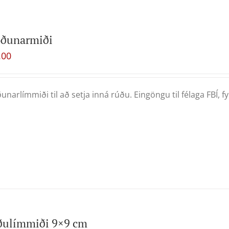
oðunarmiði
.00
unarlímmiði til að setja inná rúðu. Eingöngu til félaga FBÍ, fyrr
ðulímmiði 9×9 cm