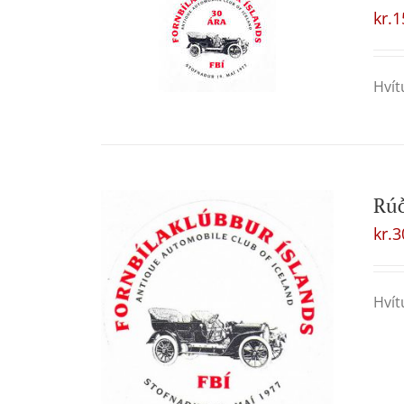
kr.
1
Hvít
Rú
kr.
3
Hvít