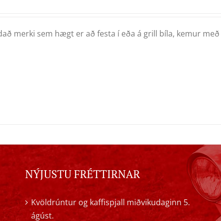
að merki sem hægt er að festa í eða á grill bíla, kemur með
NÝJUSTU FRÉTTIRNAR
Kvöldrúntur og kaffispjall miðvikudaginn 5.
ágúst.