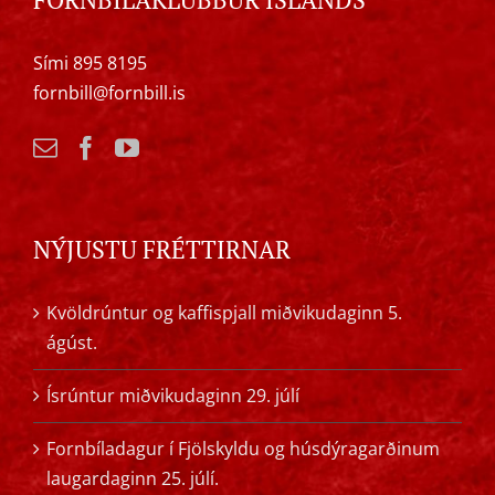
Sími 895 8195
fornbill@fornbill.is
NÝJUSTU FRÉTTIRNAR
Kvöldrúntur og kaffispjall miðvikudaginn 5.
ágúst.
Ísrúntur miðvikudaginn 29. júlí
Fornbíladagur í Fjölskyldu og húsdýragarðinum
laugardaginn 25. júlí.