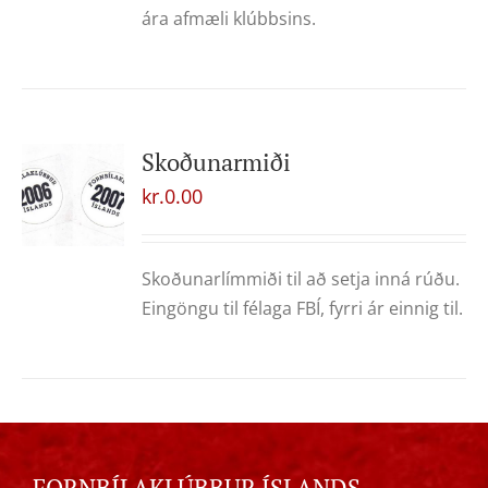
ára afmæli klúbbsins.
Skoðunarmiði
kr.
0.00
Skoðunarlímmiði til að setja inná rúðu.
Eingöngu til félaga FBÍ, fyrri ár einnig til.
FORNBÍLAKLÚBBUR ÍSLANDS