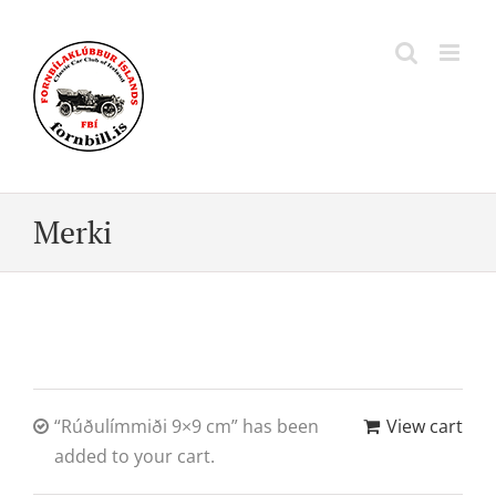
Skip
to
content
Merki
“Rúðulímmiði 9×9 cm” has been
View cart
added to your cart.