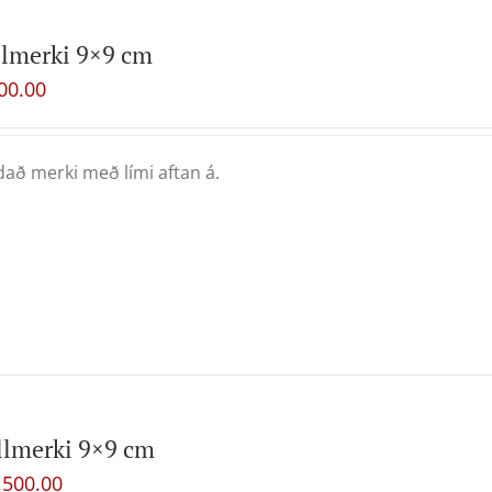
lmerki 9×9 cm
00.00
að merki með lími aftan á.
llmerki 9×9 cm
,500.00