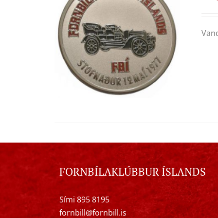
Vand
FORNBÍLAKLÚBBUR ÍSLANDS
Sími 895 8195
fornbill@fornbill.is