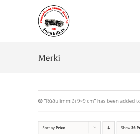
Skip
to
content
Merki
“Rúðulímmiði 9×9 cm” has been added to
Sort by
Price
Show
36 P