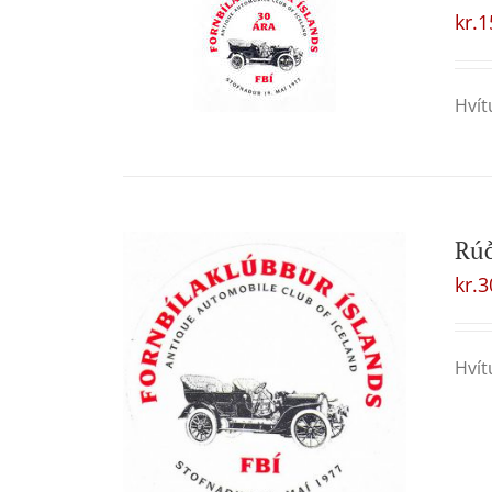
kr.
1
Hvít
Rú
kr.
3
Hvít