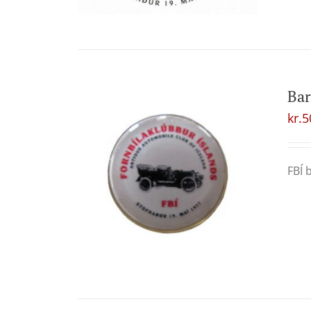
Ba
kr.
5
FBÍ 