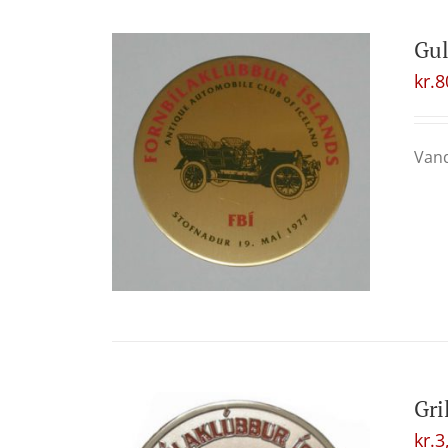
Gul
kr.
8
Vand
Gri
kr.
3