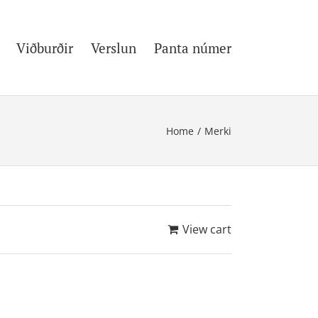
Viðburðir
Verslun
Panta númer
Home
/
Merki
View cart