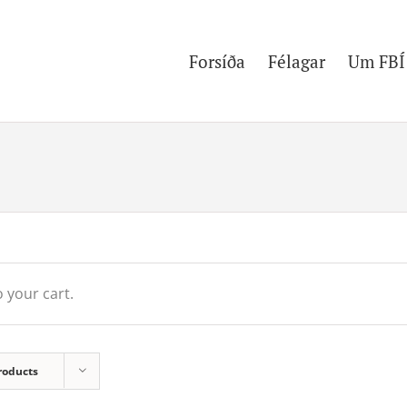
Forsíða
Félagar
Um FBÍ
 your cart.
roducts