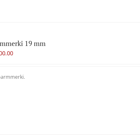
rmmerki 19 mm
00.00
barmmerki.