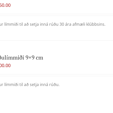
50.00
ur límmiði til að setja inná rúðu 30 ára afmæli klúbbsins.
ðulímmiði 9×9 cm
00.00
ur límmiði til að setja inná rúðu.