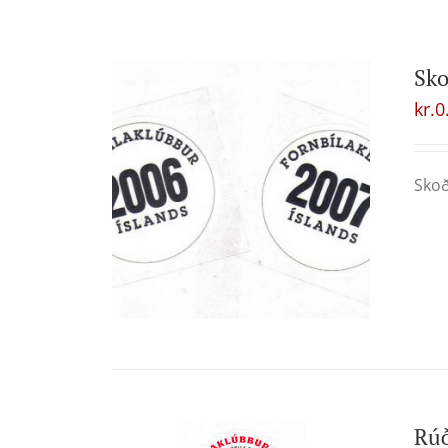
Sk
kr.
0
Skoð
Rú