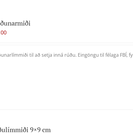
oðunarmiði
.00
unarlímmiði til að setja inná rúðu. Eingöngu til félaga FBÍ, fyrr
ðulímmiði 9×9 cm