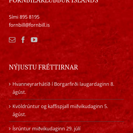
Sími 895 8195
fornbill@fornbill.is
NÝJUSTU FRÉTTIRNAR
Hvanneyrarhátíð í Borgarfirði laugardaginn 8.
ágúst.
Kvöldrúntur og kaffispjall miðvikudaginn 5.
ágúst.
Ísrúntur miðvikudaginn 29. júlí