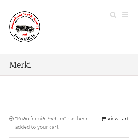
Skip
to
content
Merki
“Rúðulímmiði 9×9 cm” has been
View cart
added to your cart.