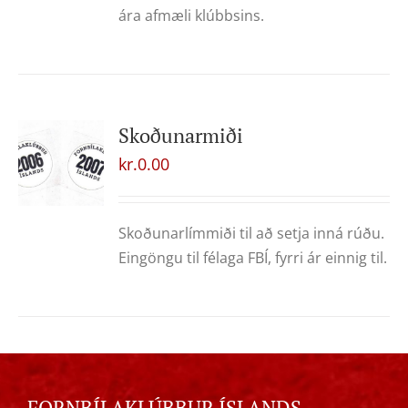
ára afmæli klúbbsins.
Skoðunarmiði
kr.
0.00
Skoðunarlímmiði til að setja inná rúðu.
Eingöngu til félaga FBÍ, fyrri ár einnig til.
FORNBÍLAKLÚBBUR ÍSLANDS