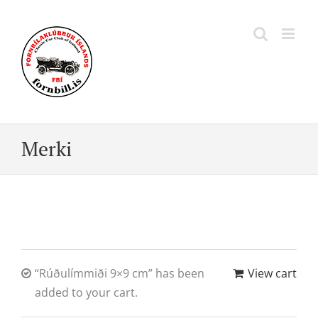
Skip
to
content
Merki
“Rúðulímmiði 9×9 cm” has been
View cart
added to your cart.