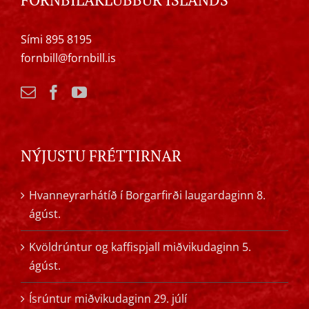
Sími 895 8195
fornbill@fornbill.is
NÝJUSTU FRÉTTIRNAR
Hvanneyrarhátíð í Borgarfirði laugardaginn 8.
ágúst.
Kvöldrúntur og kaffispjall miðvikudaginn 5.
ágúst.
Ísrúntur miðvikudaginn 29. júlí