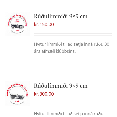
Rúðulímmiði 9×9 cm
kr.
150.00
Hvítur límmiði til að setja inná rúðu 30
ára afmæli klúbbsins.
Rúðulímmiði 9×9 cm
kr.
300.00
Hvítur límmiði til að setja inná rúðu.