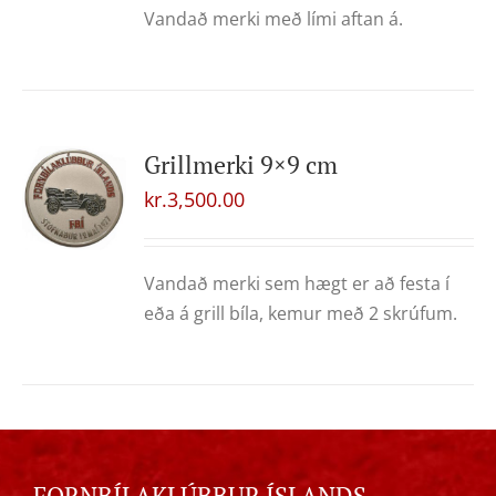
Vandað merki með lími aftan á.
Grillmerki 9×9 cm
kr.
3,500.00
Vandað merki sem hægt er að festa í
eða á grill bíla, kemur með 2 skrúfum.
FORNBÍLAKLÚBBUR ÍSLANDS