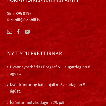
Sími 895 8195
fornbill@fornbill.is
NÝJUSTU FRÉTTIRNAR
Hvanneyrarhátíð í Borgarfirði laugardaginn 8.
ágúst.
Kvöldrúntur og kaffispjall miðvikudaginn 5.
ágúst.
Ísrúntur miðvikudaginn 29. júlí