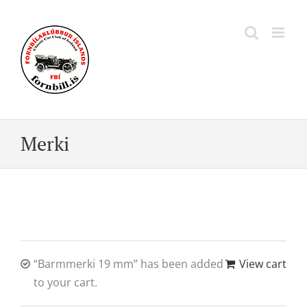
Skip
to
content
Merki
“Barmmerki 19 mm” has been added
View cart
to your cart.