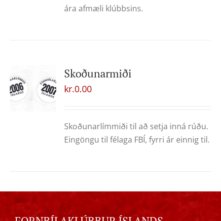
ára afmæli klúbbsins.
Skoðunarmiði
kr.
0.00
Skoðunarlímmiði til að setja inná rúðu.
Eingöngu til félaga FBÍ, fyrri ár einnig til.
FORNBÍLAKLÚBBUR ÍSLANDS