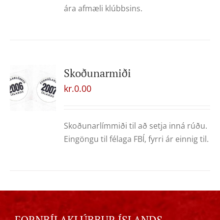
ára afmæli klúbbsins.
Skoðunarmiði
kr.
0.00
Skoðunarlímmiði til að setja inná rúðu.
Eingöngu til félaga FBÍ, fyrri ár einnig til.
FORNBÍLAKLÚBBUR ÍSLANDS