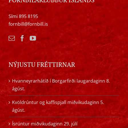
Sími 895 8195
fornbill@fornbill.is
NÝJUSTU FRÉTTIRNAR
Hvanneyrarhátíð í Borgarfirði laugardaginn 8.
ágúst.
Kvöldrúntur og kaffispjall miðvikudaginn 5.
ágúst.
Ísrúntur miðvikudaginn 29. júlí