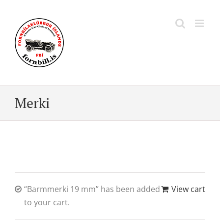
Skip
to
content
Merki
“Barmmerki 19 mm” has been added
View cart
to your cart.