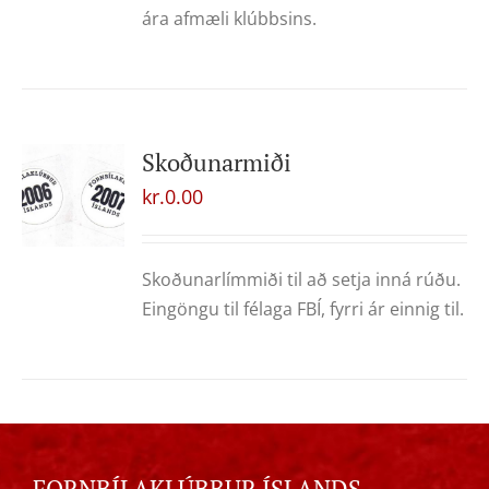
ára afmæli klúbbsins.
Skoðunarmiði
kr.
0.00
Skoðunarlímmiði til að setja inná rúðu.
Eingöngu til félaga FBÍ, fyrri ár einnig til.
FORNBÍLAKLÚBBUR ÍSLANDS