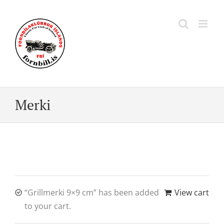
Skip
to
content
Merki
“Grillmerki 9×9 cm” has been added
View cart
to your cart.