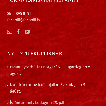
Sími 895 8195
fornbill@fornbill.is
NÝJUSTU FRÉTTIRNAR
Hvanneyrarhátíð í Borgarfirði laugardaginn 8.
ágúst.
Kvöldrúntur og kaffispjall miðvikudaginn 5.
ágúst.
Ísrúntur miðvikudaginn 29. júlí