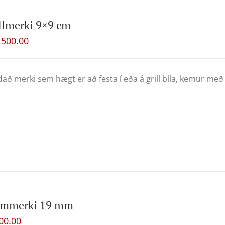
llmerki 9×9 cm
,500.00
að merki sem hægt er að festa í eða á grill bíla, kemur með
rmmerki 19 mm
00.00