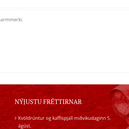
barmmerki.
NÝJUSTU FRÉTTIRNAR
Kvöldrúntur og kaffispjall miðvikudaginn 5.
ágúst.