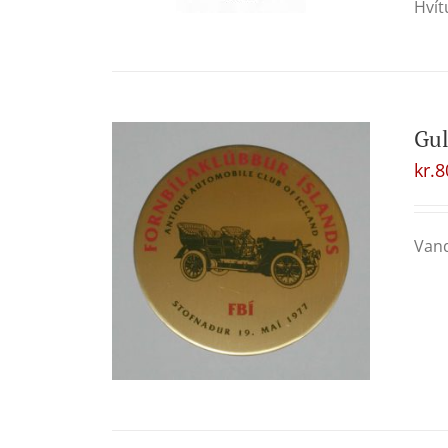
Hvít
Gul
kr.
8
Vand