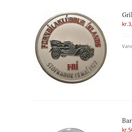
Gri
kr.
3
Vand
Ba
kr.
5