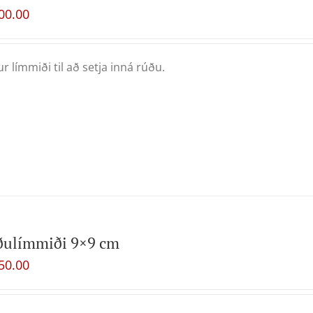
00.00
ur límmiði til að setja inná rúðu.
ðulímmiði 9×9 cm
50.00