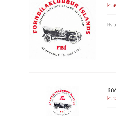
kr.
3
Hvít
Rú
kr.
1