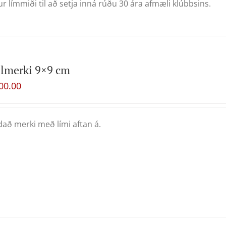
ur límmiði til að setja inná rúðu 30 ára afmæli klúbbsins.
lmerki 9×9 cm
00.00
að merki með lími aftan á.