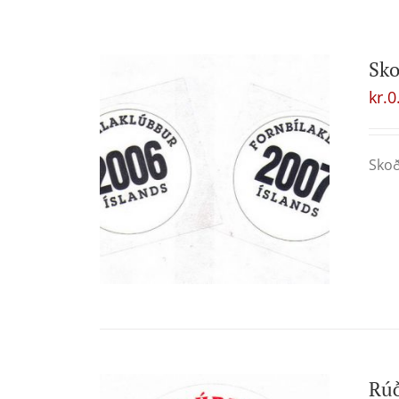
Sk
kr.
0
Skoð
Rú