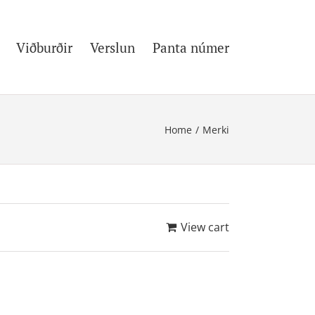
Viðburðir
Verslun
Panta númer
Home
/
Merki
View cart