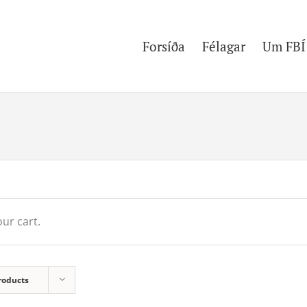
Forsíða
Félagar
Um FBÍ
ur cart.
roducts