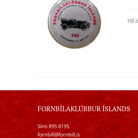
FBÍ 
FORNBÍLAKLÚBBUR ÍSLANDS
Sími 895 8195
fornbill@fornbill.is