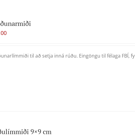
oðunarmiði
.00
unarlímmiði til að setja inná rúðu. Eingöngu til félaga FBÍ, fyrr
ðulímmiði 9×9 cm