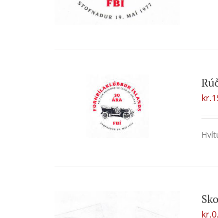
Rú
kr.
1
Hvít
Sk
kr.
0