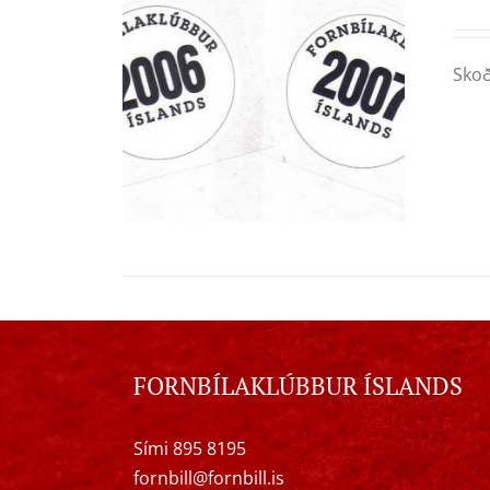
Skoð
FORNBÍLAKLÚBBUR ÍSLANDS
Sími 895 8195
fornbill@fornbill.is