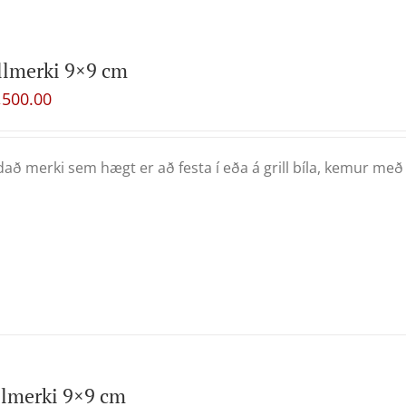
llmerki 9×9 cm
,500.00
að merki sem hægt er að festa í eða á grill bíla, kemur með
lmerki 9×9 cm