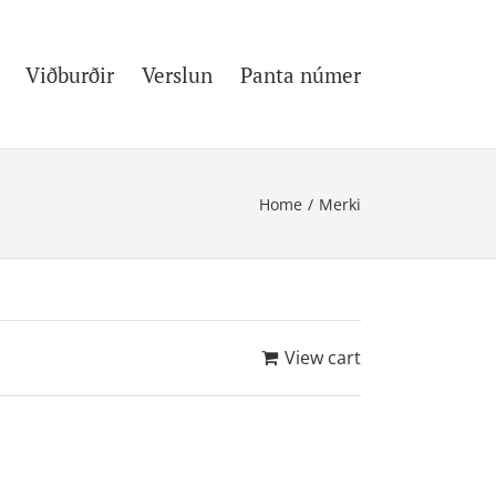
Viðburðir
Verslun
Panta númer
Home
/
Merki
View cart