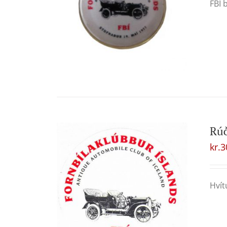
FBÍ 
Rú
kr.
3
Hvít