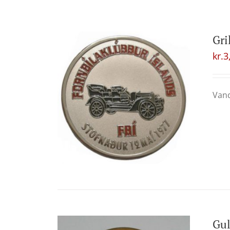
Gri
kr.
3
Vand
Gul