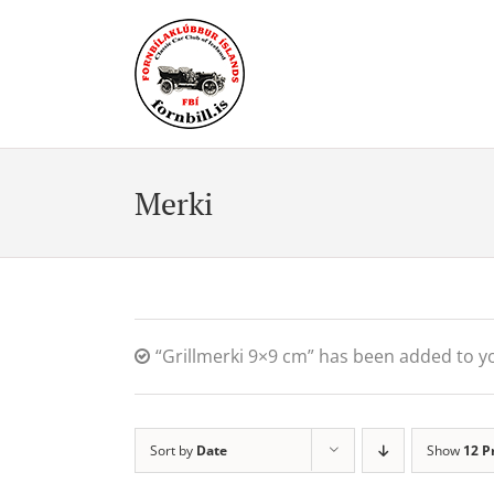
Skip
to
content
Merki
“Grillmerki 9×9 cm” has been added to yo
Sort by
Date
Show
12 P