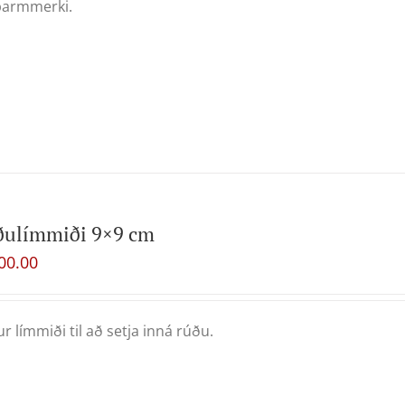
barmmerki.
ðulímmiði 9×9 cm
00.00
ur límmiði til að setja inná rúðu.