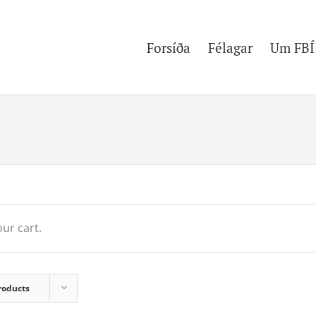
Forsíða
Félagar
Um FBÍ
ur cart.
roducts