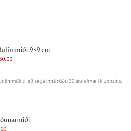
ðulímmiði 9×9 cm
50.00
ur límmiði til að setja inná rúðu 30 ára afmæli klúbbsins.
oðunarmiði
.00