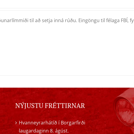
unarlímmiði til að setja inná rúðu. Eingöngu til félaga FBÍ, fyrr
NÝJUSTU FRÉTTIRNAR
Hvanneyrarhátíð í Borgarfirði
laugardaginn 8. ágúst.