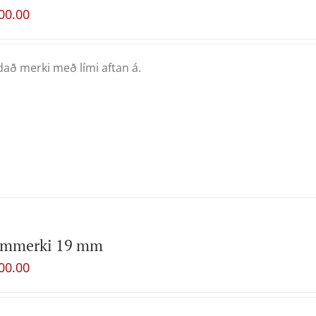
00.00
að merki með lími aftan á.
rmmerki 19 mm
00.00