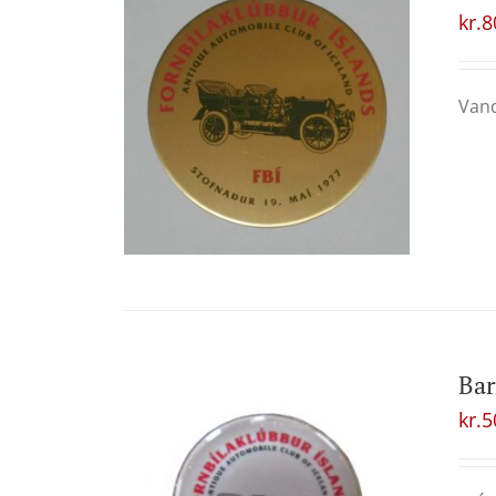
kr.
8
Vand
Ba
kr.
5