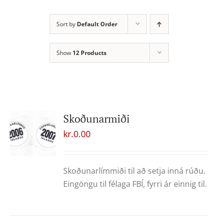
Sort by
Default Order
Show
12 Products
Skoðunarmiði
kr.
0.00
Skoðunarlímmiði til að setja inná rúðu.
Eingöngu til félaga FBÍ, fyrri ár einnig til.