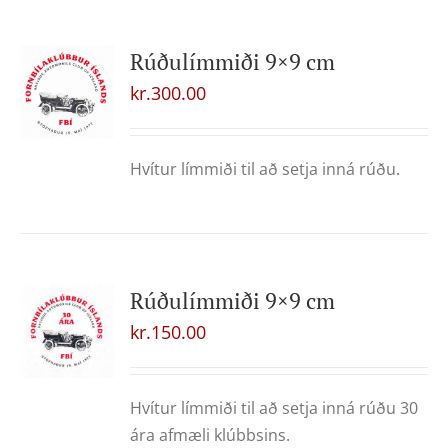
Rúðulímmiði 9×9 cm
kr.
300.00
Hvítur límmiði til að setja inná rúðu.
Rúðulímmiði 9×9 cm
kr.
150.00
Hvítur límmiði til að setja inná rúðu 30
ára afmæli klúbbsins.