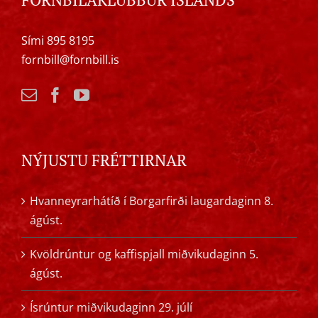
Sími 895 8195
fornbill@fornbill.is
NÝJUSTU FRÉTTIRNAR
Hvanneyrarhátíð í Borgarfirði laugardaginn 8.
ágúst.
Kvöldrúntur og kaffispjall miðvikudaginn 5.
ágúst.
Ísrúntur miðvikudaginn 29. júlí