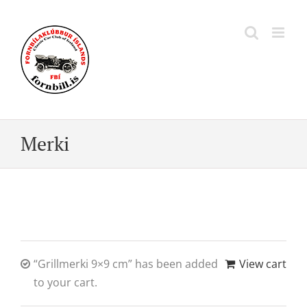
Skip
to
content
Merki
“Grillmerki 9×9 cm” has been added
View cart
to your cart.