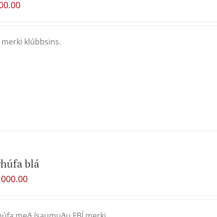
00.00
merki klúbbsins.
húfa blá
,000.00
úfa með ísaumuðu FBÍ merki.