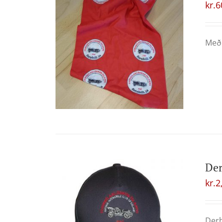
kr.
6
Með 
Der
kr.
2
Derh