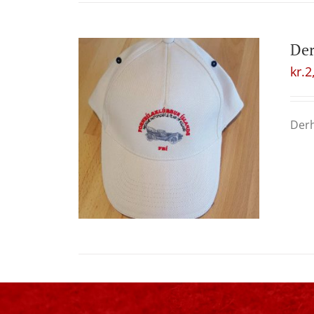
Der
kr.
2
Derh