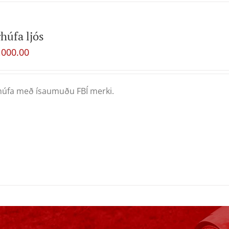
húfa ljós
,000.00
úfa með ísaumuðu FBÍ merki.