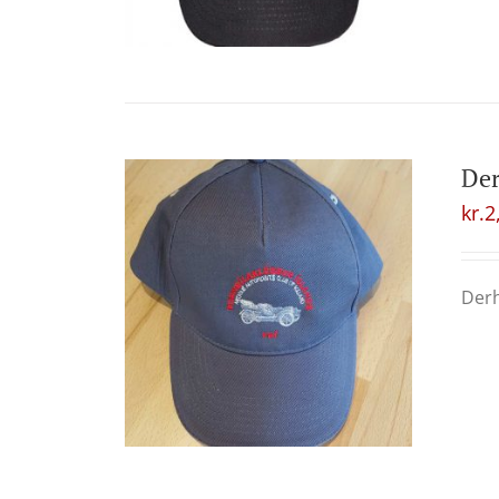
Der
kr.
2
Derh