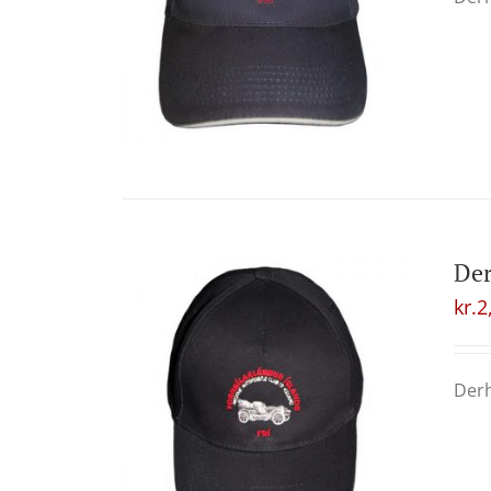
Der
kr.
2
Derh