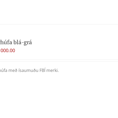
húfa blá-grá
,000.00
úfa með ísaumuðu FBÍ merki.