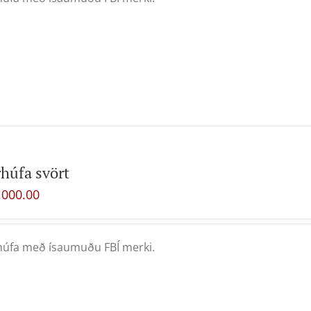
húfa svört
,000.00
úfa með ísaumuðu FBÍ merki.