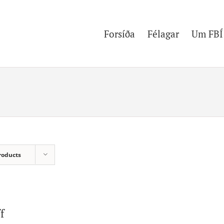
Forsíða
Félagar
Um FBÍ
roducts
f