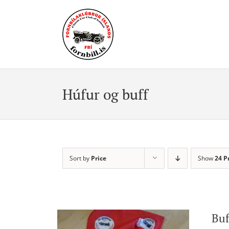
Skip
to
content
Húfur og buff
Sort by
Price
Show
24 P
Buf