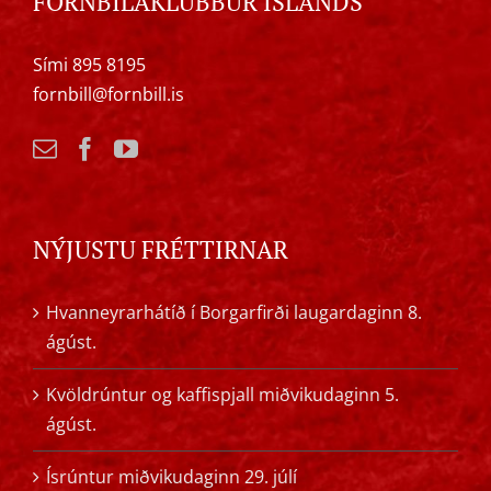
FORNBÍLAKLÚBBUR ÍSLANDS
Sími 895 8195
fornbill@fornbill.is
NÝJUSTU FRÉTTIRNAR
Hvanneyrarhátíð í Borgarfirði laugardaginn 8.
ágúst.
Kvöldrúntur og kaffispjall miðvikudaginn 5.
ágúst.
Ísrúntur miðvikudaginn 29. júlí