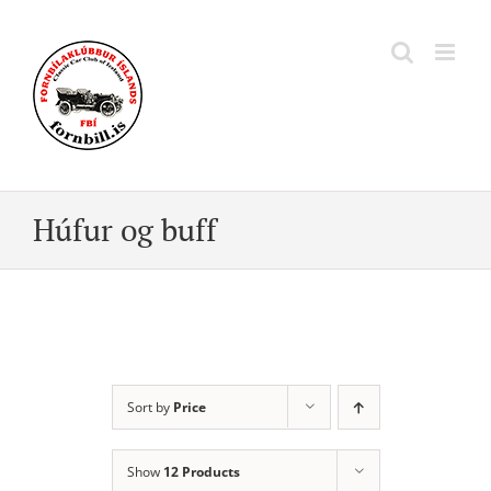
Skip
to
content
Húfur og buff
Sort by
Price
Show
12 Products