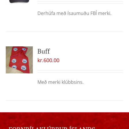
Derhúfa með ísaumuðu FBÍ merki.
Buff
kr.
600.00
Með merki klúbbsins.