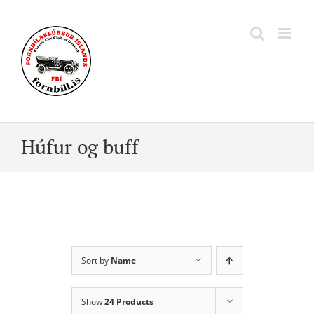
Skip
to
content
Húfur og buff
Sort by
Name
Show
24 Products