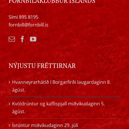
FORNBÍLAKLÚBBUR ÍSLANDS
Sími 895 8195
fornbill@fornbill.is
NÝJUSTU FRÉTTIRNAR
Hvanneyrarhátíð í Borgarfirði laugardaginn 8.
ágúst.
Kvöldrúntur og kaffispjall miðvikudaginn 5.
ágúst.
Ísrúntur miðvikudaginn 29. júlí