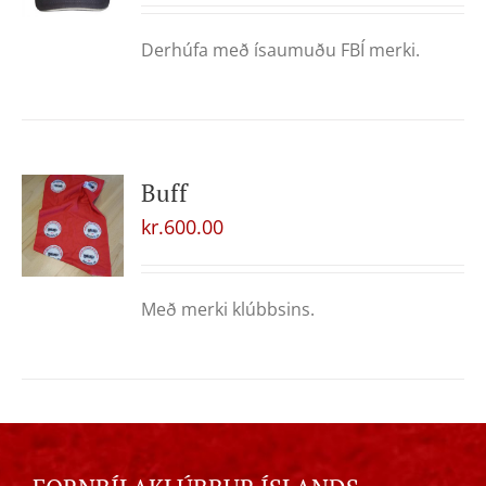
Derhúfa með ísaumuðu FBÍ merki.
Buff
kr.
600.00
Með merki klúbbsins.