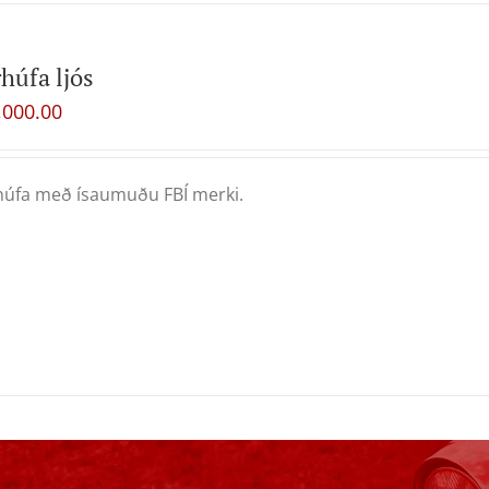
húfa ljós
,000.00
úfa með ísaumuðu FBÍ merki.