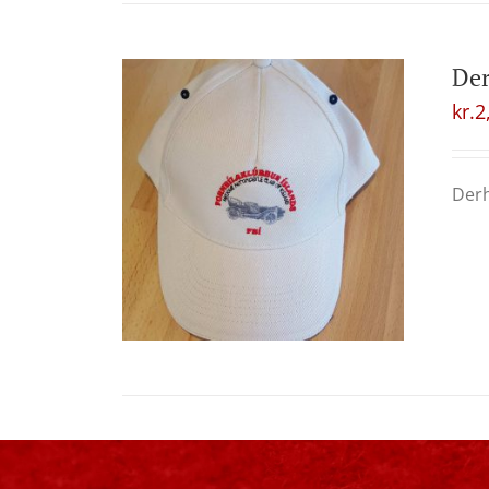
Der
kr.
2
Derh