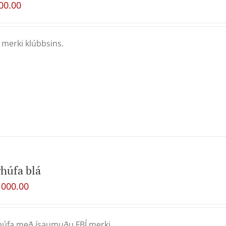
00.00
merki klúbbsins.
húfa blá
,000.00
úfa með ísaumuðu FBÍ merki.