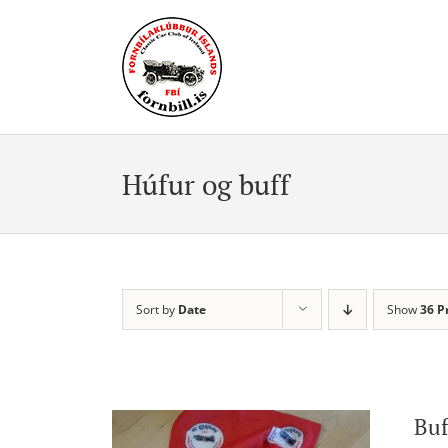
Skip
to
content
Húfur og buff
Sort by
Date
Show
36 P
Buf