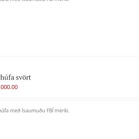
húfa svört
,000.00
úfa með ísaumuðu FBÍ merki.