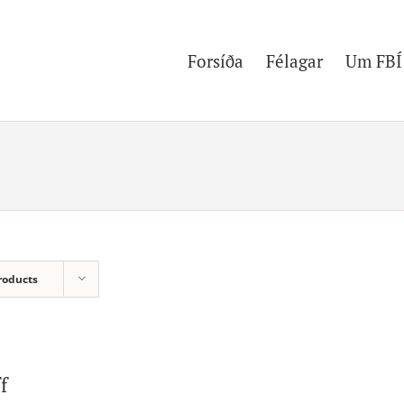
Forsíða
Félagar
Um FBÍ
roducts
f