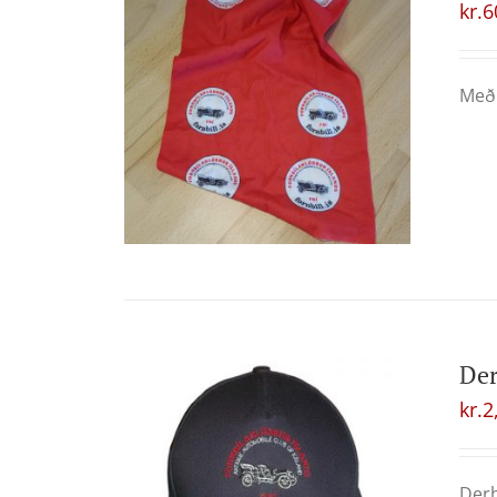
kr.
6
Með 
Der
kr.
2
Derh