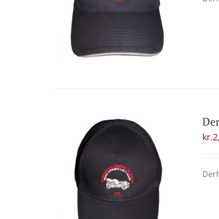
Der
kr.
2
Derh