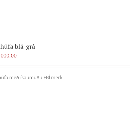
húfa blá-grá
,000.00
úfa með ísaumuðu FBÍ merki.