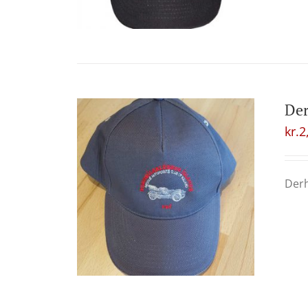
Der
kr.
2
Derh