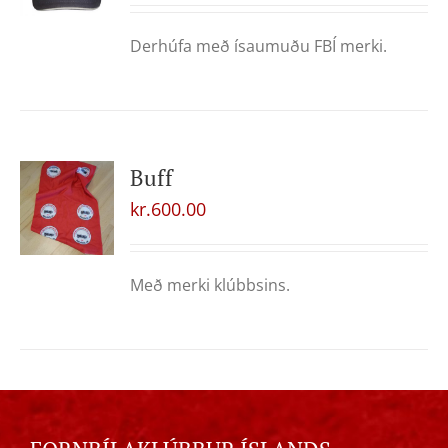
Derhúfa með ísaumuðu FBÍ merki.
Buff
kr.
600.00
Með merki klúbbsins.