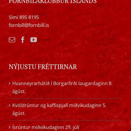
FORNBÍLAKLÚBBUR ÍSLANDS
Sími 895 8195
fornbill@fornbill.is
NÝJUSTU FRÉTTIRNAR
Hvanneyrarhátíð í Borgarfirði laugardaginn 8.
ágúst.
Kvöldrúntur og kaffispjall miðvikudaginn 5.
ágúst.
Ísrúntur miðvikudaginn 29. júlí