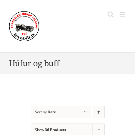
Skip
to
content
Húfur og buff
Sort by
Date
Show
36 Products