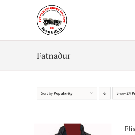
Skip
to
content
Fatnaður
Sort by
Popularity
Show
24 P
Flí