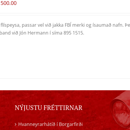
,500.00
flíspeysa, passar vel við jakka FBÍ merki og ísaumað nafn. Þe
and við Jón Hermann í síma 895 1515.
NÝJUSTU FRÉTTIRNAR
Hvanneyrarhátíð í Borgarfirði