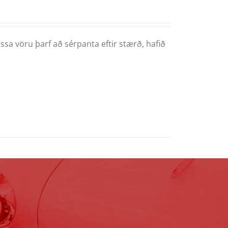
ssa vöru þarf að sérpanta eftir stærð, hafið