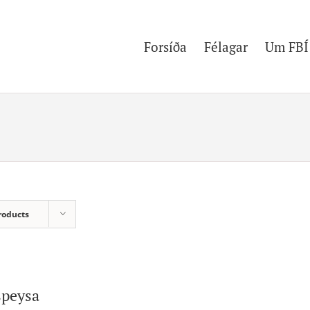
Forsíða
Félagar
Um FBÍ
roducts
speysa