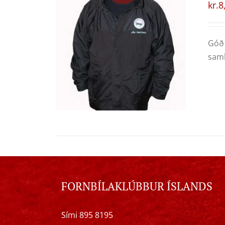
kr.
8
Góð 
samb
FORNBÍLAKLÚBBUR ÍSLANDS
Sími 895 8195