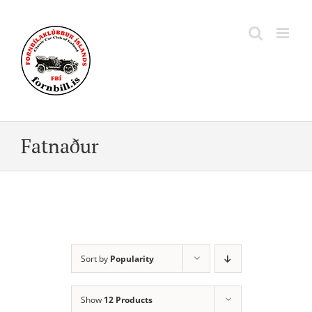
Skip
to
content
Fatnaður
Sort by
Popularity
Show
12 Products