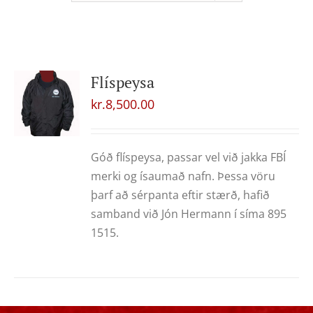
Flíspeysa
kr.
8,500.00
Góð flíspeysa, passar vel við jakka FBÍ
merki og ísaumað nafn. Þessa vöru
þarf að sérpanta eftir stærð, hafið
samband við Jón Hermann í síma 895
1515.