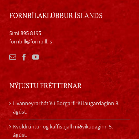
FORNBÍLAKLÚBBUR ÍSLANDS
Sími 895 8195
fornbill@fornbill.is
NÝJUSTU FRÉTTIRNAR
Hvanneyrarhátíð í Borgarfirði laugardaginn 8.
ágúst.
Kvöldrúntur og kaffispjall miðvikudaginn 5.
ágúst.