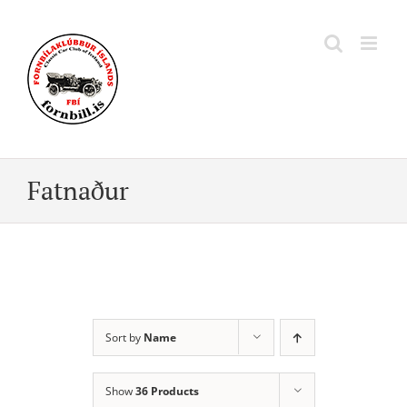
Skip
to
content
Fatnaður
Sort by
Name
Show
36 Products