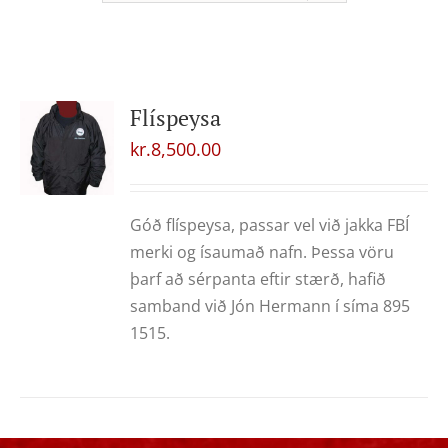
Flíspeysa
kr.
8,500.00
Góð flíspeysa, passar vel við jakka FBÍ
merki og ísaumað nafn. Þessa vöru
þarf að sérpanta eftir stærð, hafið
samband við Jón Hermann í síma 895
1515.