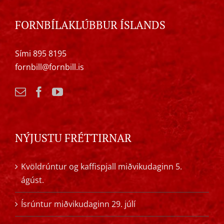
FORNBÍLAKLÚBBUR ÍSLANDS
Sími 895 8195
fornbill@fornbill.is
NÝJUSTU FRÉTTIRNAR
Kvöldrúntur og kaffispjall miðvikudaginn 5.
ágúst.
Ísrúntur miðvikudaginn 29. júlí