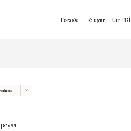
Forsíða
Félagar
Um FBÍ
roducts
speysa