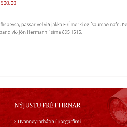
,500.00
flíspeysa, passar vel við jakka FBÍ merki og ísaumað nafn. Þe
and við Jón Hermann í síma 895 1515.
NÝJUSTU FRÉTTIRNAR
Hvanneyrarhátíð í Borgarfirði