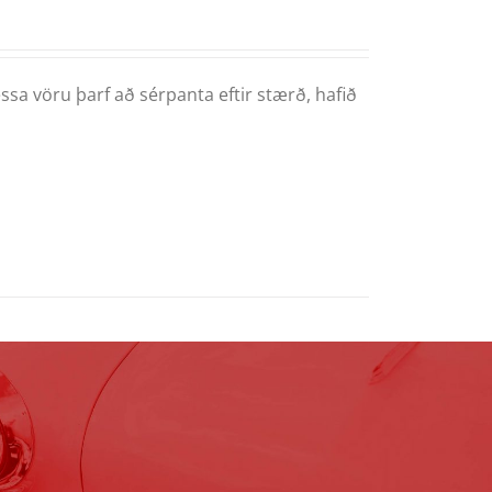
ssa vöru þarf að sérpanta eftir stærð, hafið