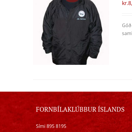
kr.
8
Góð 
samb
FORNBÍLAKLÚBBUR ÍSLANDS
Sími 895 8195