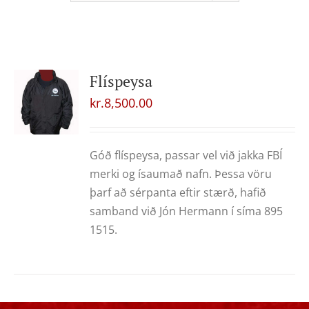
Flíspeysa
kr.
8,500.00
Góð flíspeysa, passar vel við jakka FBÍ
merki og ísaumað nafn. Þessa vöru
þarf að sérpanta eftir stærð, hafið
samband við Jón Hermann í síma 895
1515.