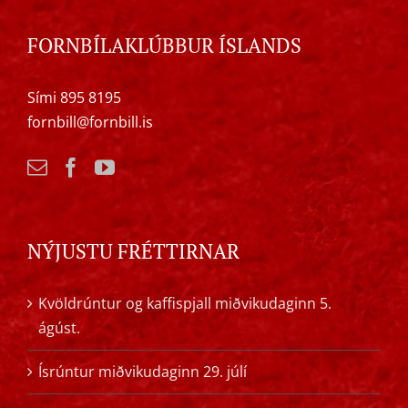
FORNBÍLAKLÚBBUR ÍSLANDS
Sími 895 8195
fornbill@fornbill.is
NÝJUSTU FRÉTTIRNAR
Kvöldrúntur og kaffispjall miðvikudaginn 5.
ágúst.
Ísrúntur miðvikudaginn 29. júlí