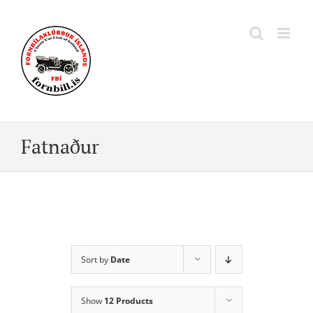
Skip
to
content
Fatnaður
Sort by
Date
Show
12 Products