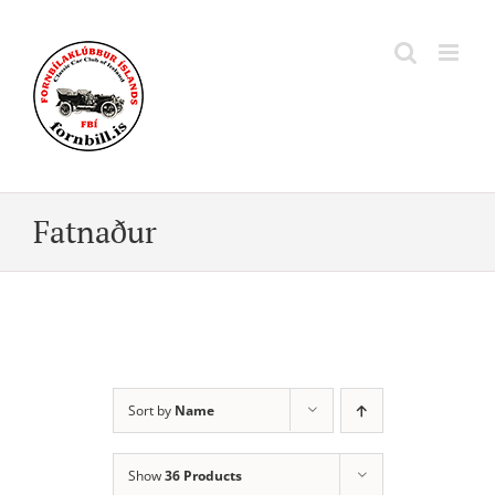
Skip
to
content
Fatnaður
Sort by
Name
Show
36 Products