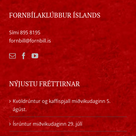
FORNBÍLAKLÚBBUR ÍSLANDS
Sími 895 8195
fornbill@fornbill.is
NÝJUSTU FRÉTTIRNAR
Kvöldrúntur og kaffispjall miðvikudaginn 5.
ágúst.
Ísrúntur miðvikudaginn 29. júlí