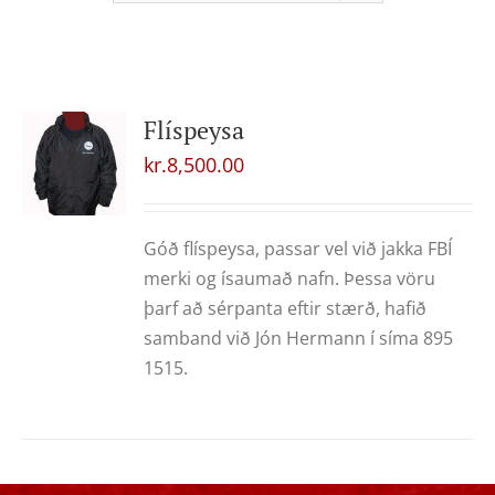
Flíspeysa
kr.
8,500.00
Góð flíspeysa, passar vel við jakka FBÍ
merki og ísaumað nafn. Þessa vöru
þarf að sérpanta eftir stærð, hafið
samband við Jón Hermann í síma 895
1515.