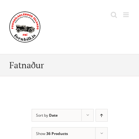
Skip
to
content
Fatnaður
Sort by
Date
Show
36 Products