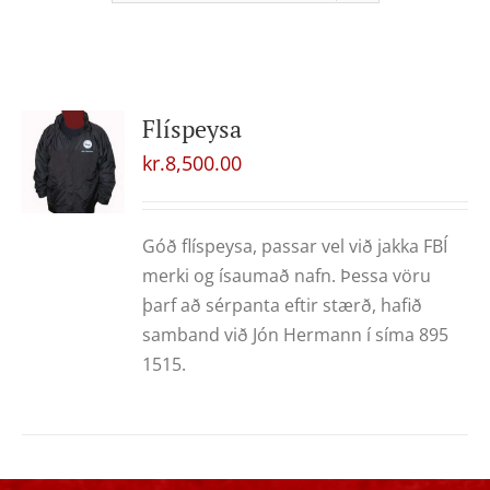
Flíspeysa
kr.
8,500.00
Góð flíspeysa, passar vel við jakka FBÍ
merki og ísaumað nafn. Þessa vöru
þarf að sérpanta eftir stærð, hafið
samband við Jón Hermann í síma 895
1515.