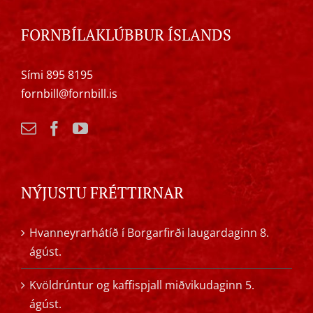
FORNBÍLAKLÚBBUR ÍSLANDS
Sími 895 8195
fornbill@fornbill.is
NÝJUSTU FRÉTTIRNAR
Hvanneyrarhátíð í Borgarfirði laugardaginn 8.
ágúst.
Kvöldrúntur og kaffispjall miðvikudaginn 5.
ágúst.