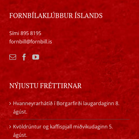
FORNBÍLAKLÚBBUR ÍSLANDS
Sími 895 8195
fornbill@fornbill.is
NÝJUSTU FRÉTTIRNAR
Hvanneyrarhátíð í Borgarfirði laugardaginn 8.
ágúst.
Kvöldrúntur og kaffispjall miðvikudaginn 5.
ágúst.