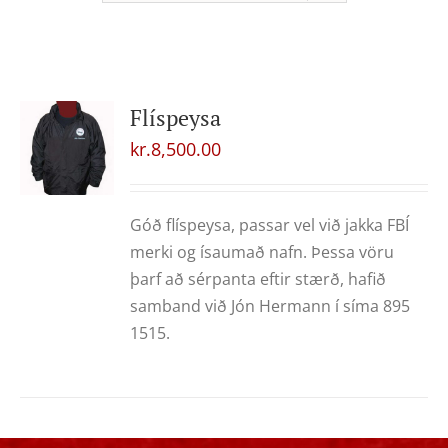
Flíspeysa
kr.
8,500.00
Góð flíspeysa, passar vel við jakka FBÍ
merki og ísaumað nafn. Þessa vöru
þarf að sérpanta eftir stærð, hafið
samband við Jón Hermann í síma 895
1515.