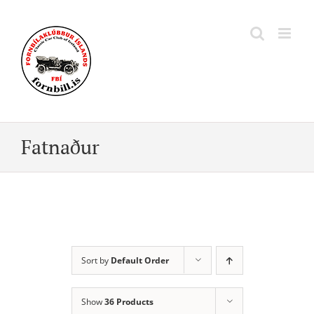
Skip
to
content
Fatnaður
Sort by
Default Order
Show
36 Products