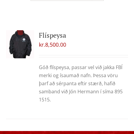
Flíspeysa
kr.
8,500.00
Góð flíspeysa, passar vel við jakka FBÍ
merki og ísaumað nafn. Þessa vöru
þarf að sérpanta eftir stærð, hafið
samband við Jón Hermann í síma 895
1515.