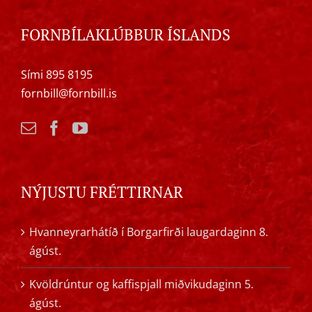
FORNBÍLAKLÚBBUR ÍSLANDS
Sími 895 8195
fornbill@fornbill.is
NÝJUSTU FRÉTTIRNAR
Hvanneyrarhátíð í Borgarfirði laugardaginn 8.
ágúst.
Kvöldrúntur og kaffispjall miðvikudaginn 5.
ágúst.