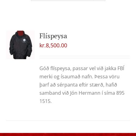
Flíspeysa
kr.
8,500.00
Góð flíspeysa, passar vel við jakka FBÍ
merki og ísaumað nafn. Þessa vöru
þarf að sérpanta eftir stærð, hafið
samband við Jón Hermann í síma 895
1515.