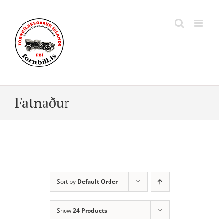
Skip
to
content
Fatnaður
Sort by
Default Order
Show
24 Products