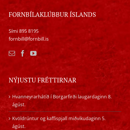
FORNBÍLAKLÚBBUR ÍSLANDS
Sími 895 8195
fornbill@fornbill.is
NÝJUSTU FRÉTTIRNAR
Hvanneyrarhátíð í Borgarfirði laugardaginn 8.
ágúst.
Kvöldrúntur og kaffispjall miðvikudaginn 5.
ágúst.