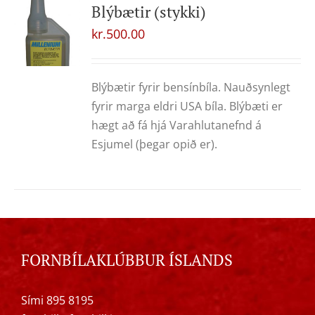
Blýbætir (stykki)
kr.
500.00
Blýbætir fyrir bensínbíla. Nauðsynlegt
fyrir marga eldri USA bíla. Blýbæti er
hægt að fá hjá Varahlutanefnd á
Esjumel (þegar opið er).
FORNBÍLAKLÚBBUR ÍSLANDS
Sími 895 8195