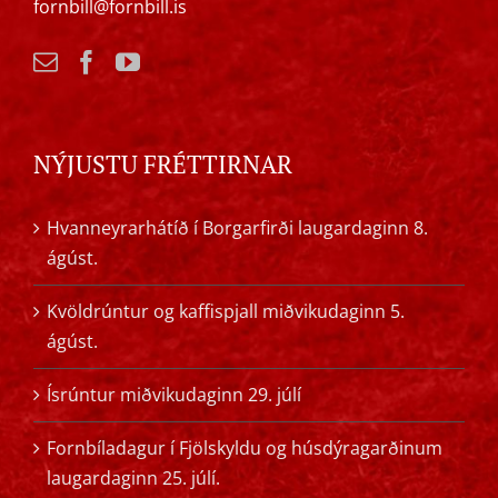
fornbill@fornbill.is
NÝJUSTU FRÉTTIRNAR
Hvanneyrarhátíð í Borgarfirði laugardaginn 8.
ágúst.
Kvöldrúntur og kaffispjall miðvikudaginn 5.
ágúst.
Ísrúntur miðvikudaginn 29. júlí
Fornbíladagur í Fjölskyldu og húsdýragarðinum
laugardaginn 25. júlí.