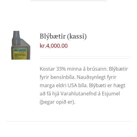
Blýbætir (kassi)
kr.
4,000.00
Kostar 33% minna á brúsann. Blýbætir
fyrir bensínbíla. Nauðsynlegt fyrir
marga eldri USA bíla. Blýbæti er hægt
að fá hjá Varahlutanefnd á Esjumel
(þegar opið er).