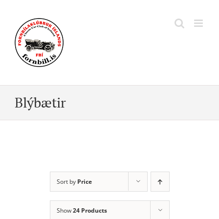
Skip
to
content
Blýbætir
Sort by
Price
Show
24 Products