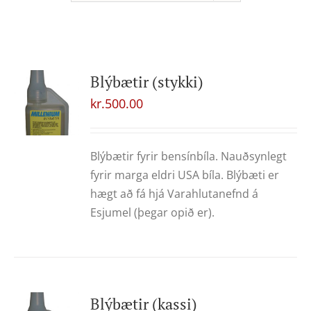
Blýbætir (stykki)
kr.
500.00
Blýbætir fyrir bensínbíla. Nauðsynlegt
fyrir marga eldri USA bíla. Blýbæti er
hægt að fá hjá Varahlutanefnd á
Esjumel (þegar opið er).
Blýbætir (kassi)