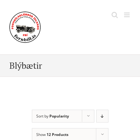
Skip
to
content
Blýbætir
Sort by
Popularity
Show
12 Products