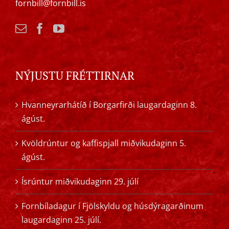
fornbill@fornbill.is
NÝJUSTU FRÉTTIRNAR
Hvanneyrarhátíð í Borgarfirði laugardaginn 8.
ágúst.
Kvöldrúntur og kaffispjall miðvikudaginn 5.
ágúst.
Ísrúntur miðvikudaginn 29. júlí
Fornbíladagur í Fjölskyldu og húsdýragarðinum
laugardaginn 25. júlí.