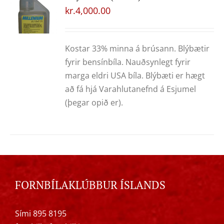
kr.
4,000.00
Kostar 33% minna á brúsann. Blýbætir
fyrir bensínbíla. Nauðsynlegt fyrir
marga eldri USA bíla. Blýbæti er hægt
að fá hjá Varahlutanefnd á Esjumel
(þegar opið er).
FORNBÍLAKLÚBBUR ÍSLANDS
Sími 895 8195