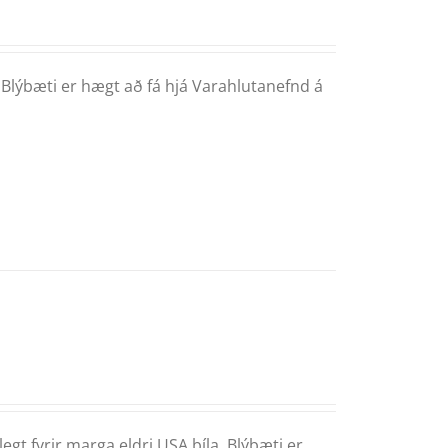
. Blýbæti er hægt að fá hjá Varahlutanefnd á
gt fyrir marga eldri USA bíla. Blýbæti er