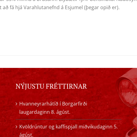
 að fá hjá Varahlutanefnd á Esjumel (þegar opið er).
NÝJUSTU FRÉTTIRNAR
Hvanneyrarhátíð í Borgarfirði
laugardaginn 8. ágúst.
Kvöldrúntur og kaffispjall miðvikudaginn 5.
ágúst.