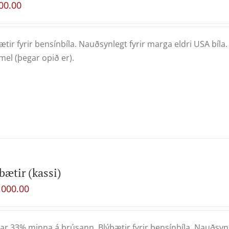
00.00
ætir fyrir bensínbíla. Nauðsynlegt fyrir marga eldri USA bíla
mel (þegar opið er).
bætir (kassi)
,000.00
ar 33% minna á brúsann. Blýbætir fyrir bensínbíla. Nauðsynle