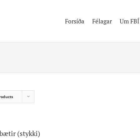
Forsíða
Félagar
Um FBÍ
roducts
bætir (stykki)