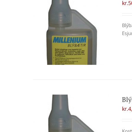
kr.
5
Blýb
Esju
Blý
kr.
4
Kost