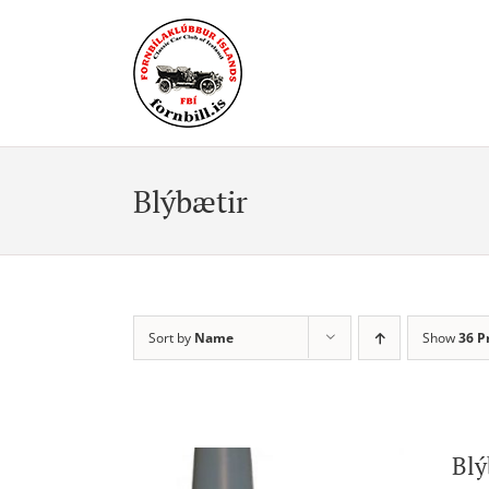
Skip
to
content
Blýbætir
Sort by
Name
Show
36 P
Blý