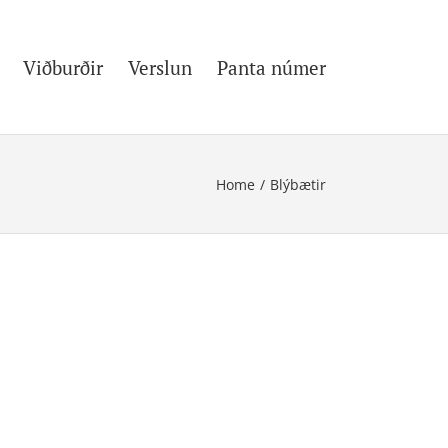
Viðburðir
Verslun
Panta númer
Home
/
Blýbætir