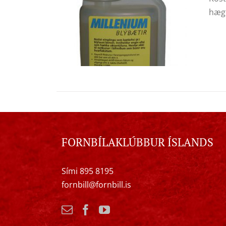
hægt
FORNBÍLAKLÚBBUR ÍSLANDS
Sími 895 8195
fornbill@fornbill.is