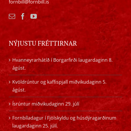
fornbill@fornbill.is
NÝJUSTU FRÉTTIRNAR
Hvanneyrarhátíð í Borgarfirði laugardaginn 8.
ágúst.
Kvöldrúntur og kaffispjall miðvikudaginn 5.
ágúst.
Ísrúntur miðvikudaginn 29. júlí
Fornbíladagur í Fjölskyldu og húsdýragarðinum
laugardaginn 25. júlí.