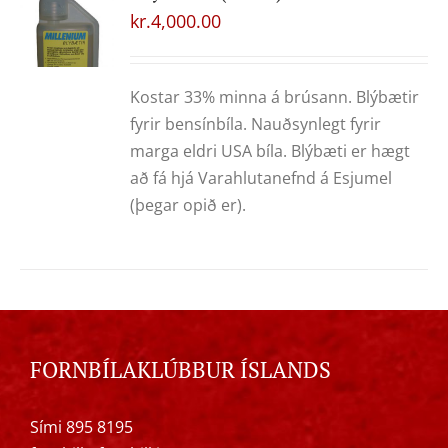
kr.
4,000.00
Kostar 33% minna á brúsann. Blýbætir
fyrir bensínbíla. Nauðsynlegt fyrir
marga eldri USA bíla. Blýbæti er hægt
að fá hjá Varahlutanefnd á Esjumel
(þegar opið er).
FORNBÍLAKLÚBBUR ÍSLANDS
Sími 895 8195