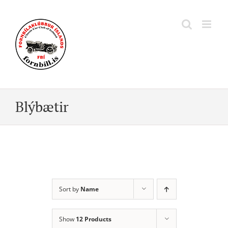
Skip
to
content
Blýbætir
Sort by
Name
Show
12 Products