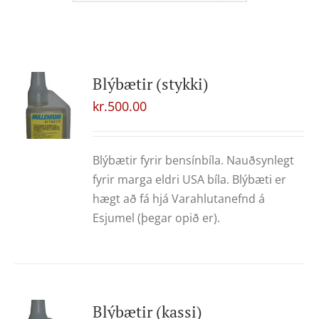
Blýbætir (stykki)
kr.
500.00
Blýbætir fyrir bensínbíla. Nauðsynlegt
fyrir marga eldri USA bíla. Blýbæti er
hægt að fá hjá Varahlutanefnd á
Esjumel (þegar opið er).
Blýbætir (kassi)