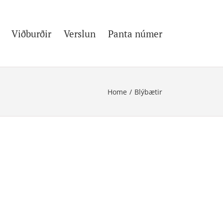
Viðburðir
Verslun
Panta númer
Home
/
Blýbætir