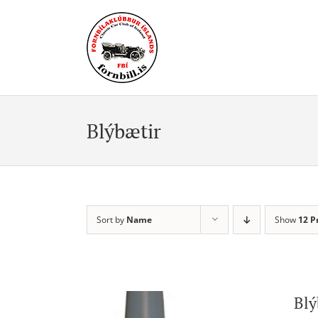
Skip
to
content
Blýbætir
Sort by
Name
Show
12 P
Blý