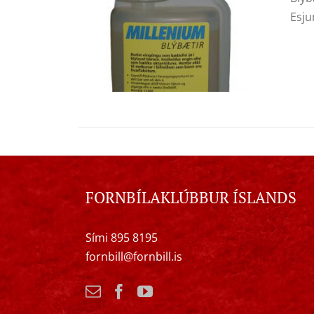
Esju
FORNBÍLAKLÚBBUR ÍSLANDS
Sími 895 8195
fornbill@fornbill.is