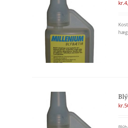
kr.
4
Kost
hægt
Blý
kr.
5
Blýb