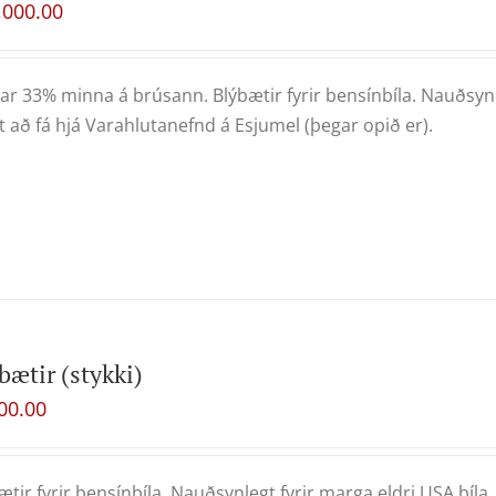
,000.00
ar 33% minna á brúsann. Blýbætir fyrir bensínbíla. Nauðsynle
 að fá hjá Varahlutanefnd á Esjumel (þegar opið er).
bætir (stykki)
00.00
ætir fyrir bensínbíla. Nauðsynlegt fyrir marga eldri USA bíla