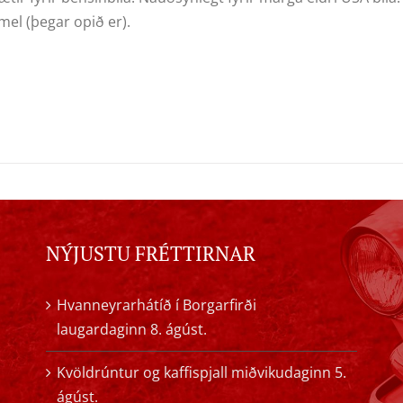
mel (þegar opið er).
NÝJUSTU FRÉTTIRNAR
Hvanneyrarhátíð í Borgarfirði
laugardaginn 8. ágúst.
Kvöldrúntur og kaffispjall miðvikudaginn 5.
ágúst.