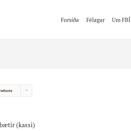
Forsíða
Félagar
Um FBÍ
roducts
bætir (kassi)