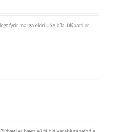
gt fyrir marga eldri USA bíla. Blýbæti er
. Blýbæti er hægt að fá hjá Varahlutanefnd á