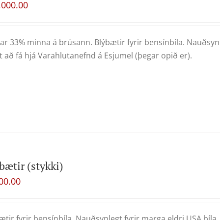
,000.00
ar 33% minna á brúsann. Blýbætir fyrir bensínbíla. Nauðsynle
 að fá hjá Varahlutanefnd á Esjumel (þegar opið er).
bætir (stykki)
00.00
ætir fyrir bensínbíla. Nauðsynlegt fyrir marga eldri USA bíla