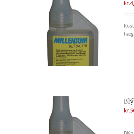
kr.
4
Kost
hægt
Blý
kr.
5
Blýb