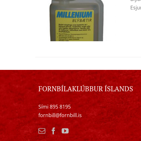
Esju
FORNBÍLAKLÚBBUR ÍSLANDS
Sími 895 8195
fornbill@fornbill.is