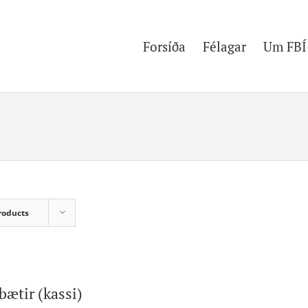
Forsíða
Félagar
Um FBÍ
roducts
bætir (kassi)