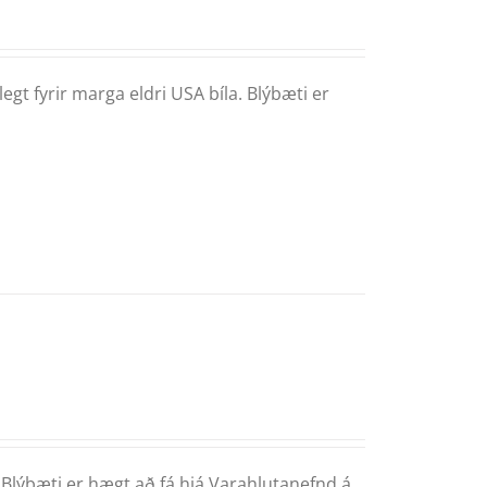
gt fyrir marga eldri USA bíla. Blýbæti er
. Blýbæti er hægt að fá hjá Varahlutanefnd á