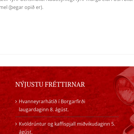
mel (þegar opið er).
NÝJUSTU FRÉTTIRNAR
Hvanneyrarhátíð í Borgarfirði
laugardaginn 8. ágúst.
Kvöldrúntur og kaffispjall miðvikudaginn 5.
ágúst.