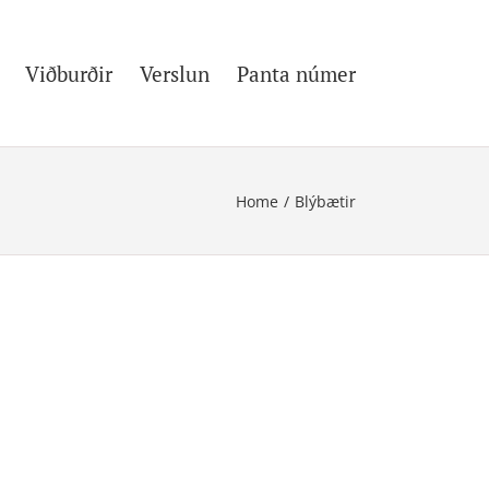
Viðburðir
Verslun
Panta númer
Home
/
Blýbætir