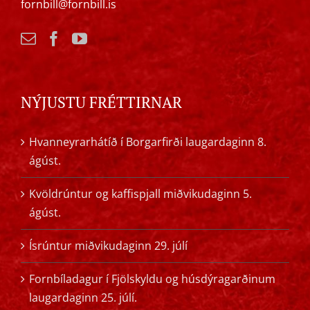
fornbill@fornbill.is
NÝJUSTU FRÉTTIRNAR
Hvanneyrarhátíð í Borgarfirði laugardaginn 8.
ágúst.
Kvöldrúntur og kaffispjall miðvikudaginn 5.
ágúst.
Ísrúntur miðvikudaginn 29. júlí
Fornbíladagur í Fjölskyldu og húsdýragarðinum
laugardaginn 25. júlí.