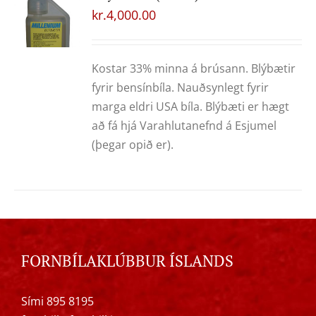
kr.
4,000.00
Kostar 33% minna á brúsann. Blýbætir
fyrir bensínbíla. Nauðsynlegt fyrir
marga eldri USA bíla. Blýbæti er hægt
að fá hjá Varahlutanefnd á Esjumel
(þegar opið er).
FORNBÍLAKLÚBBUR ÍSLANDS
Sími 895 8195