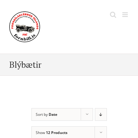
Skip
to
content
Blýbætir
Sort by
Date
Show
12 Products