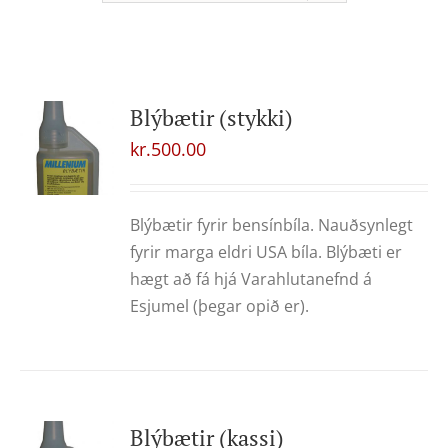
Blýbætir (stykki)
kr.
500.00
Blýbætir fyrir bensínbíla. Nauðsynlegt
fyrir marga eldri USA bíla. Blýbæti er
hægt að fá hjá Varahlutanefnd á
Esjumel (þegar opið er).
Blýbætir (kassi)