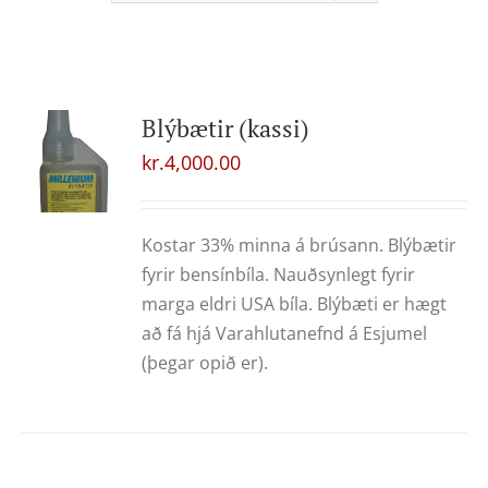
Blýbætir (kassi)
kr.
4,000.00
Kostar 33% minna á brúsann. Blýbætir
fyrir bensínbíla. Nauðsynlegt fyrir
marga eldri USA bíla. Blýbæti er hægt
að fá hjá Varahlutanefnd á Esjumel
(þegar opið er).