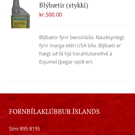
Blýbætir (stykki)
kr.
500.00
Blýbætir fyrir bensínbíla. Nauðsynlegt
fyrir marga eldri USA bíla. Blýbæti er
hægt að fá hjá Varahlutanefnd á
Esjumel (þegar opið er).
FORNBÍLAKLÚBBUR ÍSLANDS
Sími 895 8195