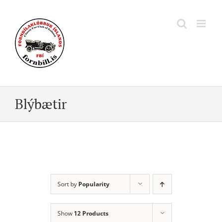
Skip
to
content
Blýbætir
Sort by
Popularity
Show
12 Products