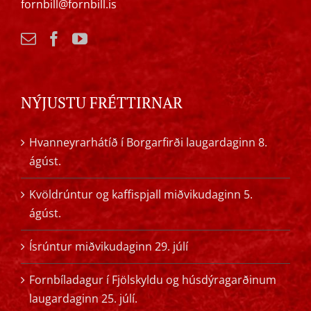
fornbill@fornbill.is
NÝJUSTU FRÉTTIRNAR
Hvanneyrarhátíð í Borgarfirði laugardaginn 8.
ágúst.
Kvöldrúntur og kaffispjall miðvikudaginn 5.
ágúst.
Ísrúntur miðvikudaginn 29. júlí
Fornbíladagur í Fjölskyldu og húsdýragarðinum
laugardaginn 25. júlí.