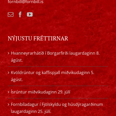
fornbill@fornbill.is
NÝJUSTU FRÉTTIRNAR
Hvanneyrarhátíð í Borgarfirði laugardaginn 8.
ágúst.
Kvöldrúntur og kaffispjall miðvikudaginn 5.
ágúst.
Ísrúntur miðvikudaginn 29. júlí
Fornbíladagur í Fjölskyldu og húsdýragarðinum
laugardaginn 25. júlí.