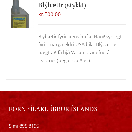
Blýbætir (stykki)
kr.
500.00
Blýbætir fyrir bensínbíla. Nauðsynlegt
fyrir marga eldri USA bíla. Blýbæti er
hægt að fá hjá Varahlutanefnd á
Esjumel (þegar opið er).
FORNBÍLAKLÚBBUR ÍSLANDS
Sími 895 8195