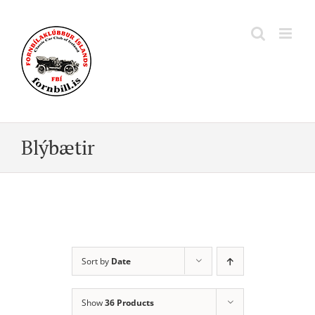
Skip
to
content
Blýbætir
Sort by
Date
Show
36 Products