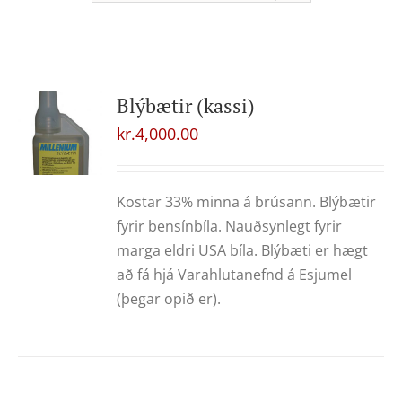
Blýbætir (kassi)
kr.
4,000.00
Kostar 33% minna á brúsann. Blýbætir
fyrir bensínbíla. Nauðsynlegt fyrir
marga eldri USA bíla. Blýbæti er hægt
að fá hjá Varahlutanefnd á Esjumel
(þegar opið er).