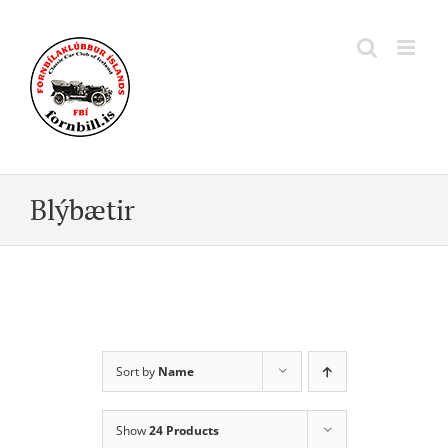
Skip
to
content
Blýbætir
Sort by
Name
Show
24 Products