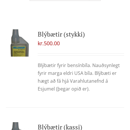
Blýbætir (stykki)
kr.
500.00
Blýbætir fyrir bensínbíla. Nauðsynlegt
fyrir marga eldri USA bíla. Blýbæti er
hægt að fá hjá Varahlutanefnd á
Esjumel (þegar opið er).
Blýbætir (kassi)