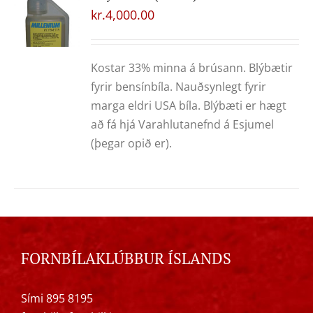
kr.
4,000.00
Kostar 33% minna á brúsann. Blýbætir
fyrir bensínbíla. Nauðsynlegt fyrir
marga eldri USA bíla. Blýbæti er hægt
að fá hjá Varahlutanefnd á Esjumel
(þegar opið er).
FORNBÍLAKLÚBBUR ÍSLANDS
Sími 895 8195