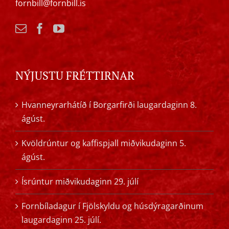
fornbill@fornbill.is
NÝJUSTU FRÉTTIRNAR
Hvanneyrarhátíð í Borgarfirði laugardaginn 8.
ágúst.
Kvöldrúntur og kaffispjall miðvikudaginn 5.
ágúst.
Ísrúntur miðvikudaginn 29. júlí
Fornbíladagur í Fjölskyldu og húsdýragarðinum
laugardaginn 25. júlí.