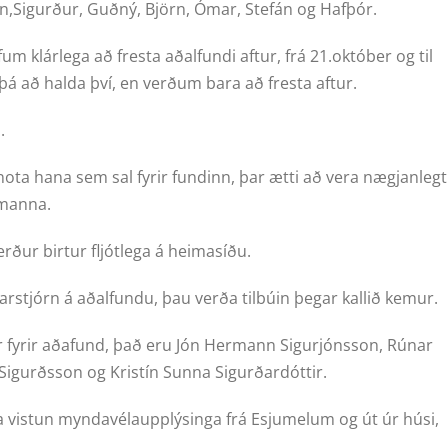
ín,Sigurður, Guðný, Björn, Ómar, Stefán og Hafþór.
um klárlega að fresta aðalfundi aftur, frá 21.október og til
á að halda því, en verðum bara að fresta aftur.
.
ota hana sem sal fyrir fundinn, þar ætti að vera nægjanlegt
 manna.
rður birtur fljótlega á heimasíðu.
darstjórn á aðalfundu, þau verða tilbúin þegar kallið kemur.
r fyrir aðafund, það eru Jón Hermann Sigurjónsson, Rúnar
Sigurðsson og Kristín Sunna Sigurðardóttir.
færa vistun myndavélaupplýsinga frá Esjumelum og út úr húsi,