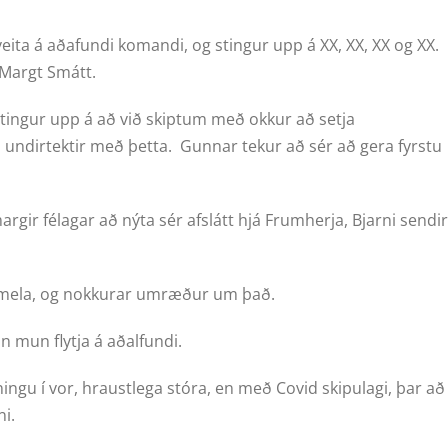
veita á aðafundi komandi, og stingur upp á XX, XX, XX og XX.
 Margt Smátt.
ingur upp á að við skiptum með okkur að setja
i undirtektir með þetta. Gunnar tekur að sér að gera fyrstu
gir félagar að nýta sér afslátt hjá Frumherja, Bjarni sendir
sjumela, og nokkurar umræður um það.
n mun flytja á aðalfundi.
ingu í vor, hraustlega stóra, en með Covid skipulagi, þar að
i.