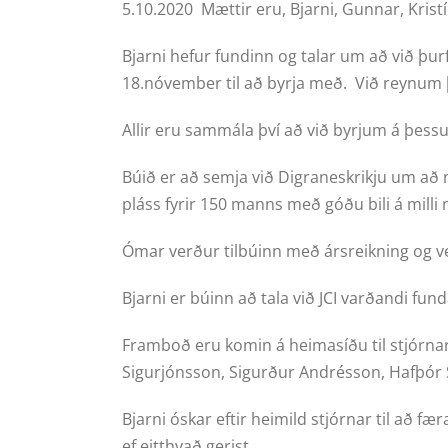
5.10.2020 Mættir eru, Bjarni, Gunnar, Krist
Bjarni hefur fundinn og talar um að við þurf
18.nóvember til að byrja með. Við reynum þ
Allir eru sammála því að við byrjum á þessu
Búið er að semja við Digraneskrikju um að n
pláss fyrir 150 manns með góðu bili á milli
Ómar verður tilbúinn með ársreikning og ve
Bjarni er búinn að tala við JCI varðandi fun
Framboð eru komin á heimasíðu til stjórna
Sigurjónsson, Sigurður Andrésson, Hafþór 
Bjarni óskar eftir heimild stjórnar til að 
ef eitthvað gerist.