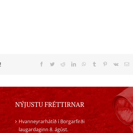
!
Facebook
Twitter
Reddit
LinkedIn
WhatsApp
Tumblr
Pinterest
Vk
E
NÝJUSTU FRÉTTIRNAR
Hvanneyrarhátíð í Borgarfirði
laugardaginn 8. ágúst.