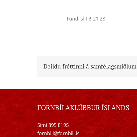
Fundi slitið 21.28
Deildu fréttinni á samfélagsmiðlum
FORNBÍLAKLÚBBUR ÍSLANDS
Sími 895 8195
fornbill@fornbill.is