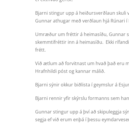
Bjarni stingur upp á heiðursverðlaun skuli 
Gunnar athugar með verðlaun hjá Rúnari í
Umræður um fréttir á heimasíðu, Gunnar st
skemmtifréttir inn á heimasíðu. Ekki rífand
frétt.
Við ætlum að forvitnast um hvað það eru mar
Hrafnhildi póst og kannar málið.
Bjarni sýnir okkur biðlista í geymslur á E
Bjarni rennir yfir skýrslu formanns sem han
Gunnar stingur upp á því að skipuleggja sýn
segja ef við erum enþá í þessu eymdarvesen