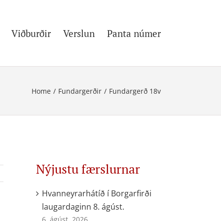
Viðburðir
Verslun
Panta númer
Home
/
Fundargerðir
/
Fundargerð 18v
Nýjustu færslurnar
Hvanneyrarhátíð í Borgarfirði
laugardaginn 8. ágúst.
6. ágúst, 2026