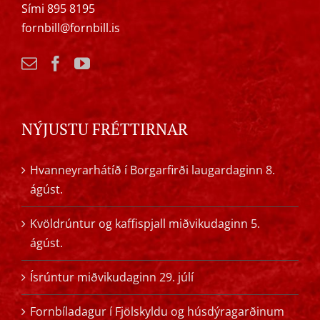
Sími 895 8195
fornbill@fornbill.is
NÝJUSTU FRÉTTIRNAR
Hvanneyrarhátíð í Borgarfirði laugardaginn 8.
ágúst.
Kvöldrúntur og kaffispjall miðvikudaginn 5.
ágúst.
Ísrúntur miðvikudaginn 29. júlí
Fornbíladagur í Fjölskyldu og húsdýragarðinum