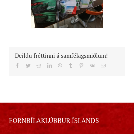
Deildu fréttinni á samfélagsmiðlum!
Facebook
Twitter
Reddit
LinkedIn
WhatsApp
Tumblr
Pinterest
Vk
Email
FORNBÍLAKLÚBBUR ÍSLANDS