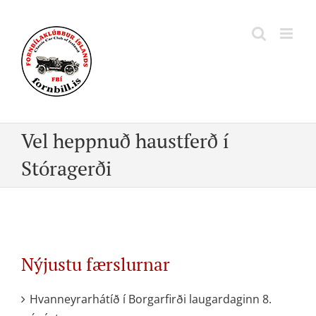
Skip
to
content
Vel heppnuð haustferð í
Stóragerði
Nýjustu færslurnar
Hvanneyrarhátíð í Borgarfirði laugardaginn 8.