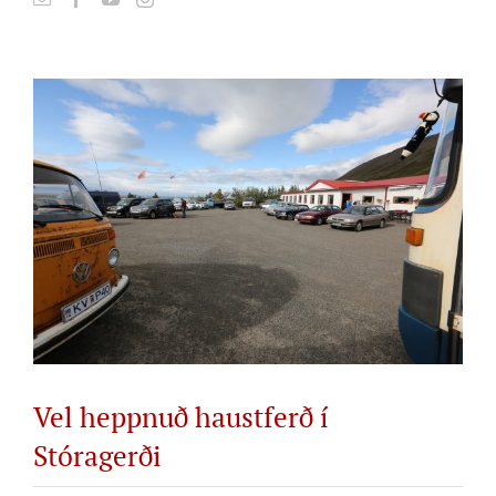
View
Larger
Image
Vel heppnuð haustferð í
Stóragerði