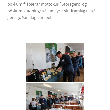
þökkum frábærar móttökur í Stóragerði og
þökkum stuðningsaðilum fyrir sitt framlag til að
gera góðan dag enn betri.