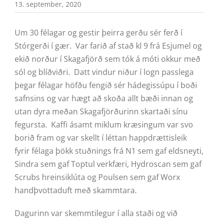
13. september, 2020
Um 30 félagar og gestir þeirra gerðu sér ferð í
Stórgerði í gær. Var farið af stað kl 9 frá Esjumel og
ekið norður í Skagafjörð sem tók á móti okkur með
sól og blíðviðri. Datt vindur niður í logn passlega
þegar félagar höfðu fengið sér hádegissúpu í boði
safnsins og var hægt að skoða allt bæði innan og
utan dyra meðan Skagafjörðurinn skartaði sínu
fegursta. Kaffi ásamt miklum kræsingum var svo
borið fram og var skellt í léttan happdrættisleik
fyrir félaga þökk stuðnings frá N1 sem gaf eldsneyti,
Sindra sem gaf Toptul verkfæri, Hydroscan sem gaf
Scrubs hreinsiklúta og Poulsen sem gaf Worx
handþvottaduft með skammtara.
Dagurinn var skemmtilegur í alla staði og við