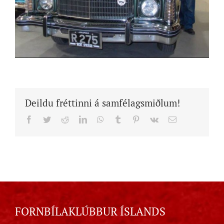
Deildu fréttinni á samfélagsmiðlum!
Facebook
Twitter
Reddit
LinkedIn
WhatsApp
Tumblr
Pinterest
Vk
Email
FORNBÍLAKLÚBBUR ÍSLANDS