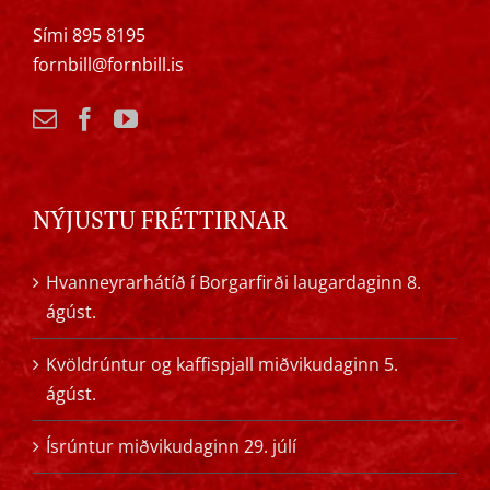
Sími 895 8195
fornbill@fornbill.is
NÝJUSTU FRÉTTIRNAR
Hvanneyrarhátíð í Borgarfirði laugardaginn 8.
ágúst.
Kvöldrúntur og kaffispjall miðvikudaginn 5.
ágúst.
Ísrúntur miðvikudaginn 29. júlí