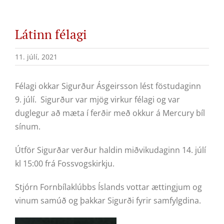
Látinn félagi
11. júlí, 2021
Félagi okkar Sigurður Ásgeirsson lést föstudaginn
9. júlí. Sigurður var mjög virkur félagi og var
duglegur að mæta í ferðir með okkur á Mercury bíl
sínum.
Útför Sigurðar verður haldin miðvikudaginn 14. júlí
kl 15:00 frá Fossvogskirkju.
Stjórn Fornbílaklúbbs Íslands vottar ættingjum og
vinum samúð og þakkar Sigurði fyrir samfylgdina.