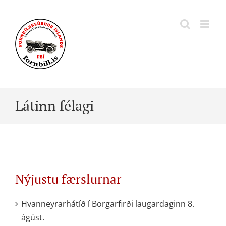
Skip
to
content
Látinn félagi
Nýjustu færslurnar
Hvanneyrarhátíð í Borgarfirði laugardaginn 8.
ágúst.