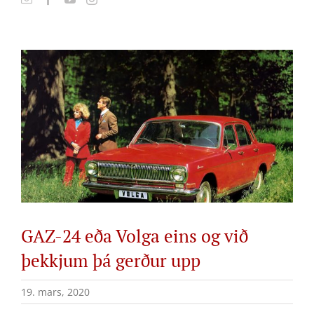
View
Larger
Image
GAZ-24 eða Volga eins og við
þekkjum þá gerður upp
19. mars, 2020