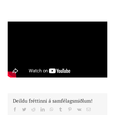
Deildu fréttinni á samfélagsmiðlum!
Facebook
Twitter
Reddit
LinkedIn
WhatsApp
Tumblr
Pinterest
Vk
Email