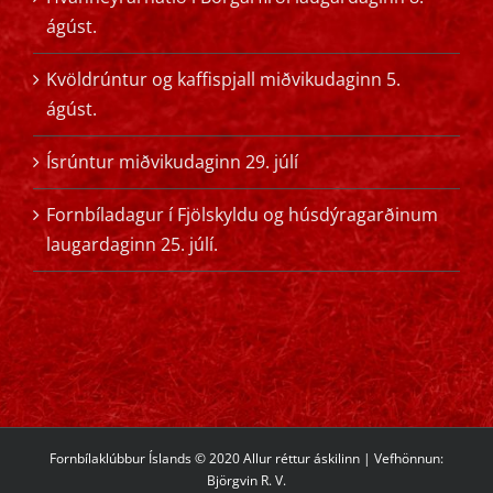
ágúst.
Kvöldrúntur og kaffispjall miðvikudaginn 5.
ágúst.
Ísrúntur miðvikudaginn 29. júlí
Fornbíladagur í Fjölskyldu og húsdýragarðinum
laugardaginn 25. júlí.
Fornbílaklúbbur Íslands © 2020 Allur réttur áskilinn | Vefhönnun:
Björgvin R. V.