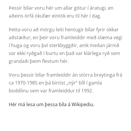
Þessir bílar voru hér um allar götur í áratugi, en
aðeins örfá ökufær eintök eru til hér í dag.
Þetta voru að mörgu leiti hentugir bílar fyrir okkar
aðstæður, en þeir voru framleiddir með slæma vegi
í huga og voru því sterkbyggðir, amk meðan járnið
var ekki ryðgað í burtu en það var klárlega ryð sem
grandaði þeim flestum hér.
Voru þessir bílar framleiddir án stórra breytinga frá
ca 1970-1985 en þá birtist „nýr“ bíll í gamla
boddíinu sem var framleiddur til 1992.
Hér má lesa um þessa bíla á Wikipediu.