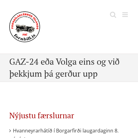
Skip
to
content
GAZ-24 eða Volga eins og við
þekkjum þá gerður upp
Nýjustu færslurnar
Hvanneyrarhátíð í Borgarfirði laugardaginn 8.