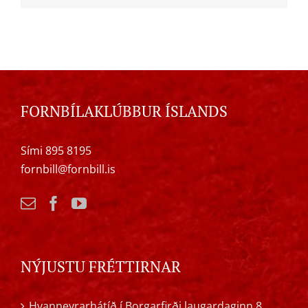
FORNBÍLAKLÚBBUR ÍSLANDS
Sími 895 8195
fornbill@fornbill.is
NÝJUSTU FRÉTTIRNAR
Hvanneyrarhátíð í Borgarfirði laugardaginn 8.